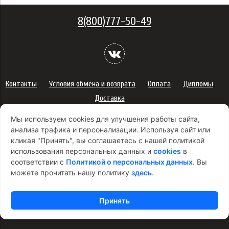
8(800)777-50-49
Контакты
Условия обмена и возврата
Оплата
Дипломы
Доставка
Политика конфиденциальности персональных данных
Мы используем cookies для улучшения работы сайта,
Сертификаты
Оферта
анализа трафика и персонализации. Используя сайт или
кликая "Принять", вы соглашаетесь с нашей политикой
Правила использования подарочных карт
использования персональных данных и
cookies
в
Правила ухода за одеждой
Политика платежей
соответствии с
Политикой о персональных данных
. Вы
Условия использования Cookie-файлов
можете прочитать нашу политику
здесь
.
Согласие на рекламную рассылку
Принять