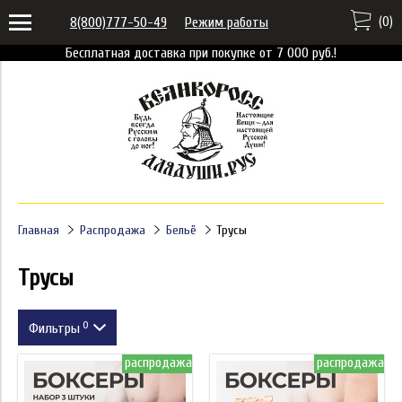
(
0
)
8(800)777-50-49
Режим работы
Бесплатная доставка при покупке от 7 000 руб.!
Главная
Распродажа
Бельё
Трусы
Трусы
0
Фильтры
распродажа
распродажа
Размер