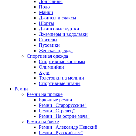
Лонгсливы
Поло
Майки
Джинсы и слаксы
Шорты
Джинсовые куртки
Джемперы и водолазки
Свитеры
Пуховики
Женская одежда
Спортивная одежда
Спортивные костюмы
Олимпийки
Худи
Толстовки на молнии
Спортивные штаны
Ремни
Ремни на пряжке
Брючные ремни
Ремни "Старорусские"
Ремни "Стрелец"
Ремни "На острие меча"
Ремни на бляхе
Ремни "Александр Невский"
Ремни "Русский лес"