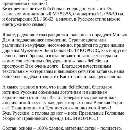
премиального хлопка!
Безупречно сшитые бейсболки теперь доступны в трёх
размерах: миниатюрный M / 52-55, стандартный L / 56-59 см,
и богатырский XL / 60-63, а значит, в Русском стиле можно
одеть уже всю семью!
Яркие, радующие глаз расцветки, наверняка порадуют Милых
Дам и подрастающее поколение. Строгие цвета или
различный камуфляж, несомненно, придётся по душе нашим
дорогим Мужчинам. Бейсболки ВЕЛИКОРОСС, как и другие
вещи нашего бренда, изготавливают опытные мастера на
самом современном оборудовании – такая бейсболка
прослужит Вам очень долго. Благодаря качественным
текстильным материалам и дышащей сетчатой вставке, наша
бейсболка надёжно защитит Вас от зноя и палящего солнца.
А самое главное в том, что наши бейсболки, благодаря
истинно Русским объёмным логотипам и вышивкам,
кардинально отличают Вас от толерантных поклонников
американской «культуры», для которых наша Великая Родина
с её Традиционными Ценностями – лишь пустой звук!
Будь Русским, с головы до ног – носи Правильные Головные
Уборы от Правильного Бренда ВЕЛИКОРОСС!
Состав: основа – 100% хлопок, материал сетки – полиэстер.