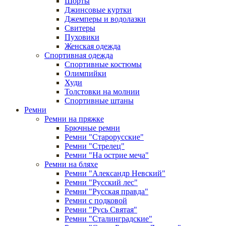
Шорты
Джинсовые куртки
Джемперы и водолазки
Свитеры
Пуховики
Женская одежда
Спортивная одежда
Спортивные костюмы
Олимпийки
Худи
Толстовки на молнии
Спортивные штаны
Ремни
Ремни на пряжке
Брючные ремни
Ремни "Старорусские"
Ремни "Стрелец"
Ремни "На острие меча"
Ремни на бляхе
Ремни "Александр Невский"
Ремни "Русский лес"
Ремни "Русская правда"
Ремни с подковой
Ремни "Русь Святая"
Ремни "Сталинградские"