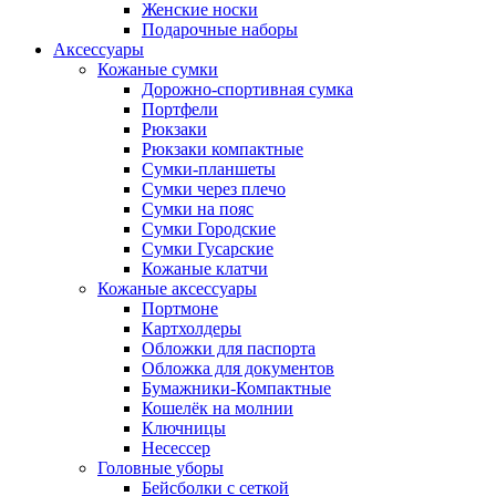
Женские носки
Подарочные наборы
Аксессуары
Кожаные сумки
Дорожно-спортивная сумка
Портфели
Рюкзаки
Рюкзаки компактные
Сумки-планшеты
Сумки через плечо
Сумки на пояс
Сумки Городские
Сумки Гусарские
Кожаные клатчи
Кожаные аксессуары
Портмоне
Картхолдеры
Обложки для паспорта
Обложка для документов
Бумажники-Компактные
Кошелёк на молнии
Ключницы
Несессер
Головные уборы
Бейсболки с сеткой