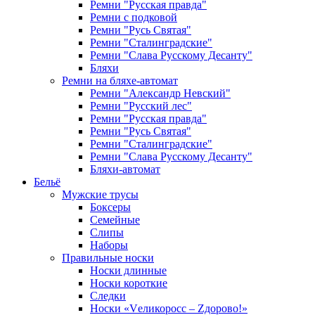
Ремни "Русская правда"
Ремни с подковой
Ремни "Русь Святая"
Ремни "Сталинградские"
Ремни "Слава Русскому Десанту"
Бляхи
Ремни на бляхе-автомат
Ремни "Александр Невский"
Ремни "Русский лес"
Ремни "Русская правда"
Ремни "Русь Святая"
Ремни "Сталинградские"
Ремни "Слава Русскому Десанту"
Бляхи-автомат
Бельё
Мужские трусы
Боксеры
Семейные
Слипы
Наборы
Правильные носки
Носки длинные
Носки короткие
Следки
Носки «Vеликоросс – Zдорово!»