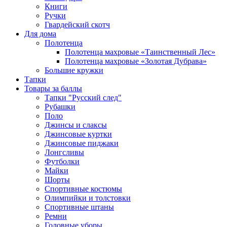
Книги
Ручки
Гвардейский скотч
Для дома
Полотенца
Полотенца махровые «Таинственный Лес»
Полотенца махровые «Золотая Дубрава»
Большие кружки
Тапки
Товары за баллы
Тапки "Русский след"
Рубашки
Поло
Джинсы и слаксы
Джинсовые куртки
Джинсовые пиджаки
Лонгсливы
Футболки
Майки
Шорты
Спортивные костюмы
Олимпийки и толстовки
Спортивные штаны
Ремни
Головные уборы