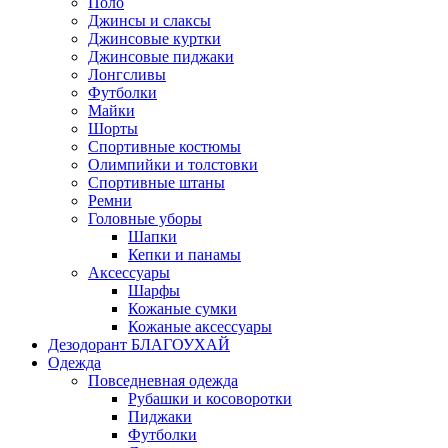
Поло
Джинсы и слаксы
Джинсовые куртки
Джинсовые пиджаки
Лонгсливы
Футболки
Майки
Шорты
Спортивные костюмы
Олимпийки и толстовки
Спортивные штаны
Ремни
Головные уборы
Шапки
Кепки и панамы
Аксессуары
Шарфы
Кожаные сумки
Кожаные аксессуары
Дезодорант БЛАГОУХАЙ
Одежда
Повседневная одежда
Рубашки и косоворотки
Пиджаки
Футболки