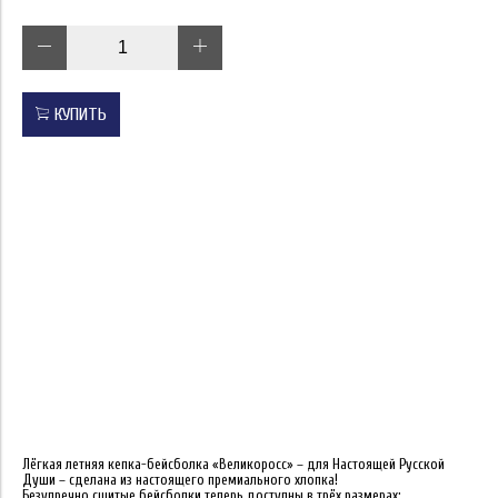
КУПИТЬ
Лёгкая летняя кепка-бейсболка «Великоросс» – для Настоящей Русской
Души – сделана из настоящего премиального хлопка!
Безупречно сшитые бейсболки теперь доступны в трёх размерах: