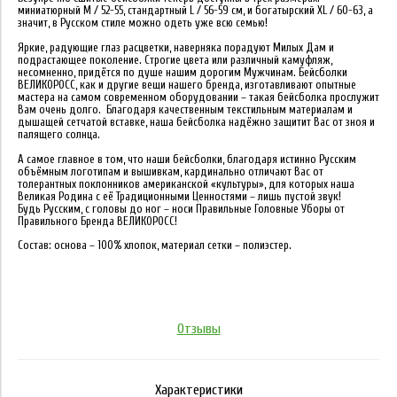
миниатюрный M / 52-55, стандартный L / 56-59 см, и богатырский XL / 60-63, а
значит, в Русском стиле можно одеть уже всю семью!
Яркие, радующие глаз расцветки, наверняка порадуют Милых Дам и
подрастающее поколение. Строгие цвета или различный камуфляж,
несомненно, придётся по душе нашим дорогим Мужчинам. Бейсболки
ВЕЛИКОРОСС, как и другие вещи нашего бренда, изготавливают опытные
мастера на самом современном оборудовании – такая бейсболка прослужит
Вам очень долго. Благодаря качественным текстильным материалам и
дышащей сетчатой вставке, наша бейсболка надёжно защитит Вас от зноя и
палящего солнца.
А самое главное в том, что наши бейсболки, благодаря истинно Русским
объёмным логотипам и вышивкам, кардинально отличают Вас от
толерантных поклонников американской «культуры», для которых наша
Великая Родина с её Традиционными Ценностями – лишь пустой звук!
Будь Русским, с головы до ног – носи Правильные Головные Уборы от
Правильного Бренда ВЕЛИКОРОСС!
Состав: основа – 100% хлопок, материал сетки – полиэстер.
Отзывы
Характеристики