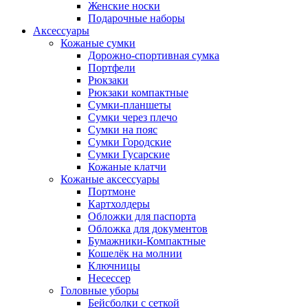
Женские носки
Подарочные наборы
Аксессуары
Кожаные сумки
Дорожно-спортивная сумка
Портфели
Рюкзаки
Рюкзаки компактные
Сумки-планшеты
Сумки через плечо
Сумки на пояс
Сумки Городские
Сумки Гусарские
Кожаные клатчи
Кожаные аксессуары
Портмоне
Картхолдеры
Обложки для паспорта
Обложка для документов
Бумажники-Компактные
Кошелёк на молнии
Ключницы
Несессер
Головные уборы
Бейсболки с сеткой