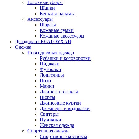
Головные уборы
Шапки
Кепки и панамы
Аксессуары
Шарфы
Кожаные сумки
Кожаные аксессуары
Дезодорант БЛАГОУХАЙ
Одежда
Повседневная одежда
Рубашки и косоворотки
Пиджаки
Футболки
Лонгсливы
Поло
Майки
Джинсы и слаксы
Шорты
Джинсовые куртки
Джемперы и водолазки
Свитеры
Пуховики
Женская одежда
Спортивная одежда
Спортивные костюмы