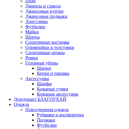
Поло
Джинсы и слаксы
Джинсовые куртки
Джинсовые пиджаки
Лонгсливы
Футболки
Майки
Шорты
Спортивные костюмы
Олимпийки и толстовки
Спортивные штаны
Ремни
Головные уборы
Шапки
Кепки и панамы
Аксессуары
Шарфы
Кожаные сумки
Кожаные аксессуары
Дезодорант БЛАГОУХАЙ
Одежда
Повседневная одежда
Рубашки и косоворотки
Пиджаки
Футболки