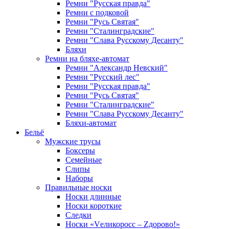
Ремни "Русская правда"
Ремни с подковой
Ремни "Русь Святая"
Ремни "Сталинградские"
Ремни "Слава Русскому Десанту"
Бляхи
Ремни на бляхе-автомат
Ремни "Александр Невский"
Ремни "Русский лес"
Ремни "Русская правда"
Ремни "Русь Святая"
Ремни "Сталинградские"
Ремни "Слава Русскому Десанту"
Бляхи-автомат
Бельё
Мужские трусы
Боксеры
Семейные
Слипы
Наборы
Правильные носки
Носки длинные
Носки короткие
Следки
Носки «Vеликоросс – Zдорово!»