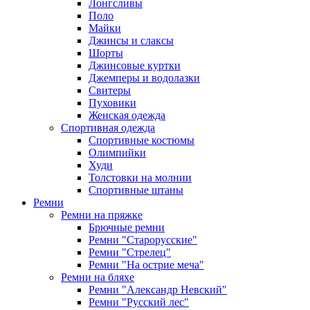
Лонгсливы
Поло
Майки
Джинсы и слаксы
Шорты
Джинсовые куртки
Джемперы и водолазки
Свитеры
Пуховики
Женская одежда
Спортивная одежда
Спортивные костюмы
Олимпийки
Худи
Толстовки на молнии
Спортивные штаны
Ремни
Ремни на пряжке
Брючные ремни
Ремни "Старорусские"
Ремни "Стрелец"
Ремни "На острие меча"
Ремни на бляхе
Ремни "Александр Невский"
Ремни "Русский лес"