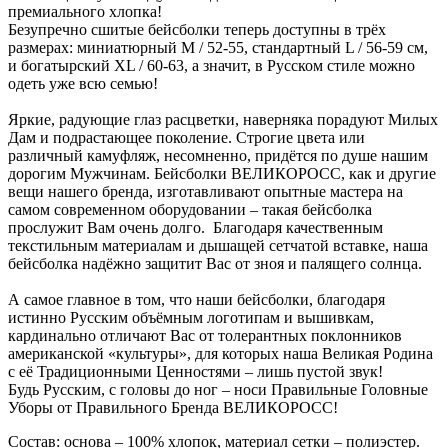
премиального хлопка!
Безупречно сшитые бейсболки теперь доступны в трёх
размерах: миниатюрный M / 52-55, стандартный L / 56-59 см,
и богатырский XL / 60-63, а значит, в Русском стиле можно
одеть уже всю семью!
Яркие, радующие глаз расцветки, наверняка порадуют Милых
Дам и подрастающее поколение. Строгие цвета или
различный камуфляж, несомненно, придётся по душе нашим
дорогим Мужчинам. Бейсболки ВЕЛИКОРОСС, как и другие
вещи нашего бренда, изготавливают опытные мастера на
самом современном оборудовании – такая бейсболка
прослужит Вам очень долго. Благодаря качественным
текстильным материалам и дышащей сетчатой вставке, наша
бейсболка надёжно защитит Вас от зноя и палящего солнца.
А самое главное в том, что наши бейсболки, благодаря
истинно Русским объёмным логотипам и вышивкам,
кардинально отличают Вас от толерантных поклонников
американской «культуры», для которых наша Великая Родина
с её Традиционными Ценностями – лишь пустой звук!
Будь Русским, с головы до ног – носи Правильные Головные
Уборы от Правильного Бренда ВЕЛИКОРОСС!
Состав: основа – 100% хлопок, материал сетки – полиэстер.