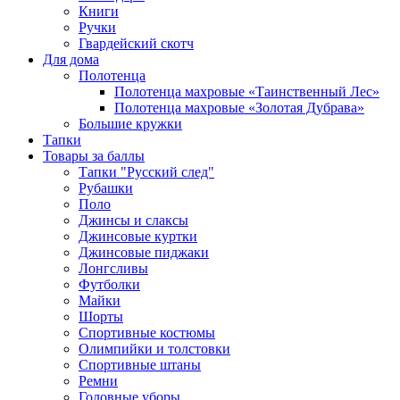
Книги
Ручки
Гвардейский скотч
Для дома
Полотенца
Полотенца махровые «Таинственный Лес»
Полотенца махровые «Золотая Дубрава»
Большие кружки
Тапки
Товары за баллы
Тапки "Русский след"
Рубашки
Поло
Джинсы и слаксы
Джинсовые куртки
Джинсовые пиджаки
Лонгсливы
Футболки
Майки
Шорты
Спортивные костюмы
Олимпийки и толстовки
Спортивные штаны
Ремни
Головные уборы