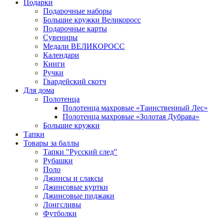
Подарки
Подарочные наборы
Большие кружки Великоросс
Подарочные карты
Сувениры
Медали ВЕЛИКОРОСС
Календари
Книги
Ручки
Гвардейский скотч
Для дома
Полотенца
Полотенца махровые «Таинственный Лес»
Полотенца махровые «Золотая Дубрава»
Большие кружки
Тапки
Товары за баллы
Тапки "Русский след"
Рубашки
Поло
Джинсы и слаксы
Джинсовые куртки
Джинсовые пиджаки
Лонгсливы
Футболки