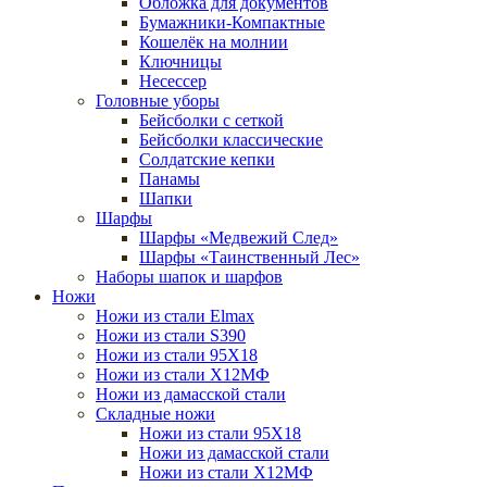
Обложка для документов
Бумажники-Компактные
Кошелёк на молнии
Ключницы
Несессер
Головные уборы
Бейсболки с сеткой
Бейсболки классические
Солдатские кепки
Панамы
Шапки
Шарфы
Шарфы «Медвежий След»
Шарфы «Таинственный Лес»
Наборы шапок и шарфов
Ножи
Ножи из стали Elmax
Ножи из стали S390
Ножи из стали 95X18
Ножи из стали Х12МФ
Ножи из дамасской стали
Складные ножи
Ножи из стали 95X18
Ножи из дамасской стали
Ножи из стали Х12МФ