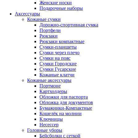
Женские носки
Подарочные наборы
Аксессуары
Кожаные сумки
Дорожно-спортивная сумка
Портфели
Рюкзаки
Рюкзаки компактные
Сумки-планшеты
Сумки через плечо
Сумки на пояс
Сумки Городские
Сумки Гусарские
Кожаные клатчи
Кожаные аксессуары
Портмоне
Картхолдеры
Обложки для паспорта
Обложка для документов
Бумажники-Компактные
Кошелёк на молнии
Ключницы
Несессер
Головные уборы
Бейсболки с сеткой