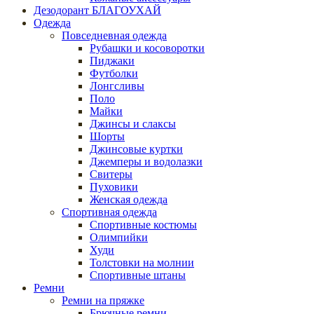
Дезодорант БЛАГОУХАЙ
Одежда
Повседневная одежда
Рубашки и косоворотки
Пиджаки
Футболки
Лонгсливы
Поло
Майки
Джинсы и слаксы
Шорты
Джинсовые куртки
Джемперы и водолазки
Свитеры
Пуховики
Женская одежда
Спортивная одежда
Спортивные костюмы
Олимпийки
Худи
Толстовки на молнии
Спортивные штаны
Ремни
Ремни на пряжке
Брючные ремни