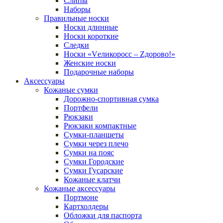
Слипы
Наборы
Правильные носки
Носки длинные
Носки короткие
Следки
Носки «Vеликоросс – Zдорово!»
Женские носки
Подарочные наборы
Аксессуары
Кожаные сумки
Дорожно-спортивная сумка
Портфели
Рюкзаки
Рюкзаки компактные
Сумки-планшеты
Сумки через плечо
Сумки на пояс
Сумки Городские
Сумки Гусарские
Кожаные клатчи
Кожаные аксессуары
Портмоне
Картхолдеры
Обложки для паспорта