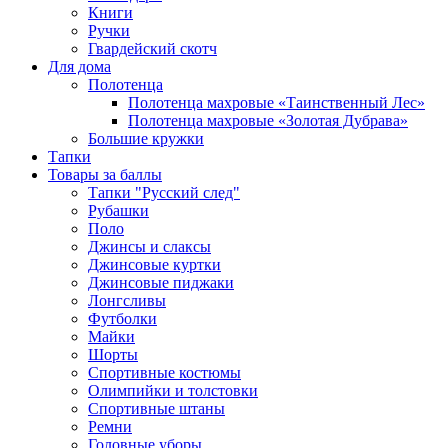
Книги
Ручки
Гвардейский скотч
Для дома
Полотенца
Полотенца махровые «Таинственный Лес»
Полотенца махровые «Золотая Дубрава»
Большие кружки
Тапки
Товары за баллы
Тапки "Русский след"
Рубашки
Поло
Джинсы и слаксы
Джинсовые куртки
Джинсовые пиджаки
Лонгсливы
Футболки
Майки
Шорты
Спортивные костюмы
Олимпийки и толстовки
Спортивные штаны
Ремни
Головные уборы