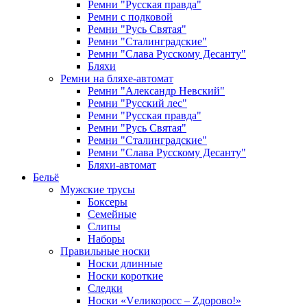
Ремни "Русская правда"
Ремни с подковой
Ремни "Русь Святая"
Ремни "Сталинградские"
Ремни "Слава Русскому Десанту"
Бляхи
Ремни на бляхе-автомат
Ремни "Александр Невский"
Ремни "Русский лес"
Ремни "Русская правда"
Ремни "Русь Святая"
Ремни "Сталинградские"
Ремни "Слава Русскому Десанту"
Бляхи-автомат
Бельё
Мужские трусы
Боксеры
Семейные
Слипы
Наборы
Правильные носки
Носки длинные
Носки короткие
Следки
Носки «Vеликоросс – Zдорово!»