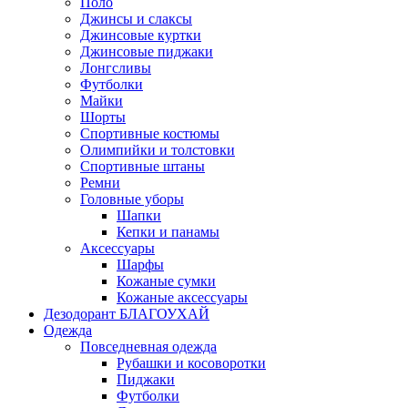
Поло
Джинсы и слаксы
Джинсовые куртки
Джинсовые пиджаки
Лонгсливы
Футболки
Майки
Шорты
Спортивные костюмы
Олимпийки и толстовки
Спортивные штаны
Ремни
Головные уборы
Шапки
Кепки и панамы
Аксессуары
Шарфы
Кожаные сумки
Кожаные аксессуары
Дезодорант БЛАГОУХАЙ
Одежда
Повседневная одежда
Рубашки и косоворотки
Пиджаки
Футболки