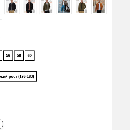
56
58
60
кий рост (176-183)
я увеличения
Наведите для