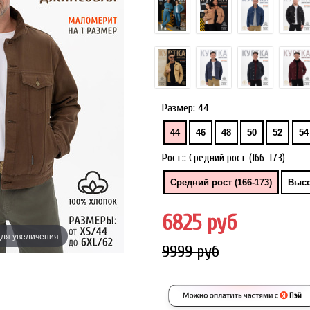
Размер:
44
44
46
48
50
52
54
Рост::
Средний рост (166-173)
Средний рост (166-173)
Высо
6825 руб
ля увеличения
Наведите дл
9999 руб