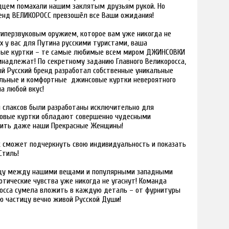
рдцем помахали нашим заклятым друзьям рукой. Но
енд ВЕЛИКОРОСС превзошёл все Ваши ожидания!
гиперзвуковым оружием, которое вам уже никогда не
х у вас для Путина русскими туристами, ваша
овые куртки – те самые любимые всем миром ДЖИНСОВКИ
надлежат! По секретному заданию Главного Великоросса,
й Русский бренд разработал собственные уникальные
ильные и комфортные джинсовые куртки невероятного
на любой вкус!
и слаксов были разработаны исключительно для
совые куртки обладают совершенно чудесными
нить даже наши Прекрасные Женщины!
 сможет подчеркнуть свою индивидуальность и показать
Стиль!
ицу между нашими вещами и популярными западными
тические чувства уже никогда не угаснут! Команда
осса сумела вложить в каждую деталь – от фурнитуры
ю частицу вечно живой Русской Души!