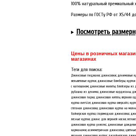
100% натуральный премиальный 
Размеры по ГОСТу РФ от XS/44 до
Посмотреть размерн
Цены в розничных магазин
магазинах
Теги для поиска:
Джинсовые пиджаки; джинсовки; денимовые кур
вельветовые куртки; джинсовые бомберы; куртк
с капюшоном; джинсовые жилеты; блейзеры из д
рубашка из денима; джинсовые кардиганы; джин
джинсовая парка; джинсовая китель; верхняя 
куртка oversize; джинсовая куртка оверсайз; кур
стеганая джинсовка; джинсовая куртка на молн
байкерская куртка; старомодная джинсовка; д
лесные куртки; джинс для верхней носки; легки
джинсовая куртка унисекс; джинсовые дождевик
карманами; асимметричная джинсовка; цветные 
вязаная джинсовая куртка; дизайнерская джин