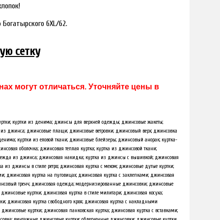
хлопок!
 Богатырского 6XL/62.
ую сетку
ах могут отличаться. Уточняйте цены в
тки; куртки из денима; джинсы для верхней одежды; джинсовые жакеты;
и из джинса; джинсовые плащи; джинсовые ветровки; джинсовый верх; джинсовка
енима; куртки из еловой ткани; джинсовые блейзеры; джинсовый анорак; куртка-
совая оболочка; джинсовая теплая куртка; куртка из джинсовой ткани;
одежда из джинса; джинсовая накидка; куртка из джинсы с вышивкой; джинсовая
тка из джинсы в стиле ретро; джинсовая куртка с мехом; джинсовые дутые куртки;
ии; джинсовая куртка на пуговицах; джинсовая куртка с заклепками; джинсовая
жинсовый тренч; джинсовая одежда; модернизированные джинсовки; джинсовые
е джинсовые куртки; джинсовая куртка в стиле милитари; джинсовая косуха;
и; джинсовая куртка свободного кроя; джинсовая куртка с накладными
джинсовые куртки; джинсовая панковская куртка; джинсовая куртка с вставками;
совка; винтажные джинсовые куртки; облегченные джинсовки; джинсовые куртки