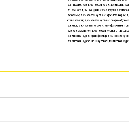
для подростков; джинсовая худи; джинсовая курт
из рваного джинса; джинсовая куртка в стиле 
деталями; джинсовая куртка с эффектом варки; 
стиле кэжуал; джинсовая куртка с бахромой; то
джинса; джинсовая куртка с камуфляжным прин
куртка с логотипом; джинсовая куртка с плисси
джинсовая куртка трансформер; джинсовая куртка
джинсовая куртка на шнуровке; джинсовая куртк