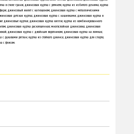
ка в стиле гранж; джинсовая куртка с ремнем; куртка из избитого денима; куртка
сафари; джинсовый жилет с капюшоном; джинсовая куртка с металлическими
джинсовая детская куртка; джинсовая куртка с нашивками; джинсовая куртка в
нкие джинсовые куртки; джинсовая куртка хиппи; куртка из комбинированного
том; джинсовая куртка расклешенная; многослойная джинсовка; джинсовая
ровкой; джинсовая куртка с двойным воротником; джинсовая куртка на лямках;
 с рукавами реглан; куртка из стойкого джинса; джинсовая куртка для спорта;
а с флисом.