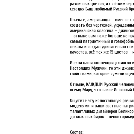
различных цветов, и с лёгким се
сегодня Ваш любимый Русский бр
Плачьте, американцы – вместе с 
создать без чертежей, украденны
американская классика – джинс
– отныне вам тоже больше не при
самый патриотичный и гомофобны
лекала и создал удивительно ст
качества, всё тех же 15 цветов – 
И если наши коллекции джинсов 
Настоящих Мужчин, то эти джин
свойствами, которые сумели оце
Отныне, КАЖДЫЙ Русский человек
всему Миру, что такое Истинный 
Ощутите эту колоссальную разн
моделями, и ваши светлые патрио
талантливых дизайнеров Великор
до кожаных бирок – неповториму
Состав: