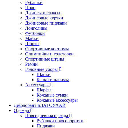
Рубашки
Поло
Джинсы и слаксы
Джинсовые куртки
Джинсовые пиджаки
Лонгсливы
Футболки
Майки
Шорты
Спортивные костюмы
Олимпийки и толстовки
Спортивные штаны
Ремни
Головные уборы
Шапки
Кепки и панамы
Аксессуары
Шарфы
Кожаные сумки
Кожаные аксессуары
Дезодорант БЛАГОУХАЙ
Одежда
Повседневная одежда
Рубашки и косоворотки
Пиджаки