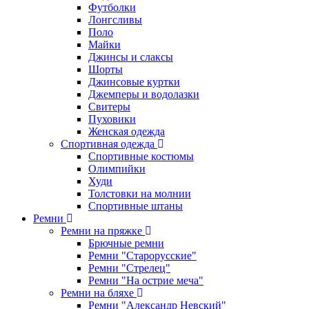
Футболки
Лонгсливы
Поло
Майки
Джинсы и слаксы
Шорты
Джинсовые куртки
Джемперы и водолазки
Свитеры
Пуховики
Женская одежда
Спортивная одежда
Спортивные костюмы
Олимпийки
Худи
Толстовки на молнии
Спортивные штаны
Ремни
Ремни на пряжке
Брючные ремни
Ремни "Старорусские"
Ремни "Стрелец"
Ремни "На острие меча"
Ремни на бляхе
Ремни "Александр Невский"