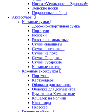
Носки «Vеликоросс – Zдорово!»
Женские носки
Подарочные наборы
Аксессуары
Кожаные сумки
Дорожно-спортивная сумка
Портфели
Рюкзаки
Рюкзаки компактные
Сумки-планшеты
Сумки через плечо
Сумки на пояс
Сумки Городские
Сумки Гусарские
Кожаные клатчи
Кожаные аксессуары
Портмоне
Картхолдеры
Обложки для паспорта
Обложка для документов
Бумажники-Компактные
Кошелёк на молнии
Ключницы
Несессер
Головные уборы