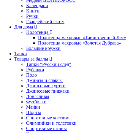
Медали ВЕЛИКОРОСС
Календари
Книги
Ручки
Гвардейский скотч
Для дома
Полотенца
Полотенца махровые «Таинственный Лес»
Полотенца махровые «Золотая Дубрава»
Большие кружки
Тапки
Товары за баллы
Тапки "Русский след"
Рубашки
Поло
Джинсы и слаксы
Джинсовые куртки
Джинсовые пиджаки
Лонгсливы
Футболки
Майки
Шорты
Спортивные костюмы
Олимпийки и толстовки
Спортивные штаны