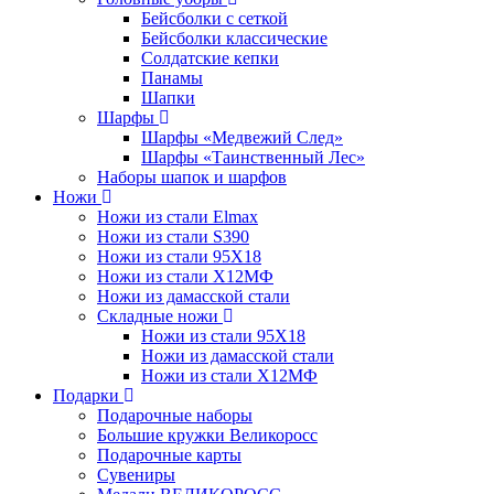
Бейсболки с сеткой
Бейсболки классические
Солдатские кепки
Панамы
Шапки
Шарфы
Шарфы «Медвежий След»
Шарфы «Таинственный Лес»
Наборы шапок и шарфов
Ножи
Ножи из стали Elmax
Ножи из стали S390
Ножи из стали 95X18
Ножи из стали Х12МФ
Ножи из дамасской стали
Складные ножи
Ножи из стали 95X18
Ножи из дамасской стали
Ножи из стали Х12МФ
Подарки
Подарочные наборы
Большие кружки Великоросс
Подарочные карты
Сувениры