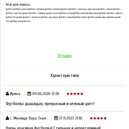
Теги для поиска
футболка; футболки; мужская футболка; спортивная футболка; хлопковая футболка; футболка с капюшоном; трикотажная футболка; длинная футболка;
футболка с коротким рукавом; футболка с длинным рукавом; модная футболка; летняя футболка; зимняя футболка; яркая футболка; футболка с принтом;
футболка без рукавов; футболка с медведем; футболка царь мишка; футболка с мишкой; футболка мишка; футболка русский мишка; футболка русский
след; футболка медвежий след
Отзывы
Характеристики
Ирина
09.06.2026 13:38
Футболка дышащая, прекрасный и нежный цвет!
г. Мытищи Лора Тханг
27.11.2023 21:10
Очень красивая футболка! Стильная и неповторимая!