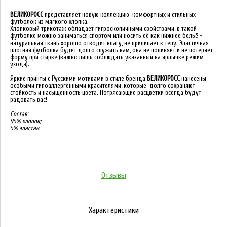
ВЕЛИКОРОСС
представляет новую коллекцию комфортных и стильных
футболок из мягкого хлопка.
Хлопковый трикотаж обладает гигроскопичными свойствами, в такой
футболке можно заниматься спортом или носить её как нижнее бельё -
натуральная ткань хорошо отводит влагу, не прилипает к телу. Эластичная
плотная футболка будет долго служить вам, она не полиняет и не потеряет
форму при стирке (важно лишь соблюдать указанный на ярлычке режим
ухода).
Яркие принты с Русскими мотивами в стиле бренда
ВЕЛИКОРОСС
нанесены
особыми гипоаллергенными красителями, которые долго сохраняют
стойкость и насыщенность цвета. Потрясающие расцветки всегда будут
радовать вас!
Состав:
95% хлопок;
5% эластан.
Отзывы
Характеристики