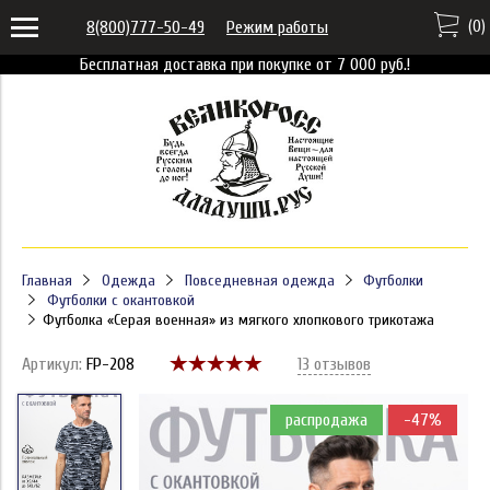
(
0
)
8(800)777-50-49
Режим работы
Бесплатная доставка при покупке от 7 000 руб.!
Главная
Одежда
Повседневная одежда
Футболки
Футболки с окантовкой
Футболка «Серая военная» из мягкого хлопкового трикотажа
Артикул:
FP-208
13 отзывов
распродажа
-47%