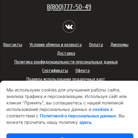
8(800)777-50-49
Контакты
Условия обмена и возврата
Оплата
Дипломы
Доставка
Политика конфиденциальности персональных данных
Сертификаты
Оферта
Правила использования подарочных карт
Правила ухода за одеждой
Политика платежей
Мы используем cookies для улучшения работы сайта,
анализа трафика и персонализации. Используя сайт или
Условия использования Cookie-файлов
кликая "Принять", вы соглашаетесь с нашей политикой
Согласие на рекламную рассылку
использования персональных данных и
cookies
в
соответствии с
Политикой о персональных данных
. Вы
можете прочитать нашу политику
здесь
.