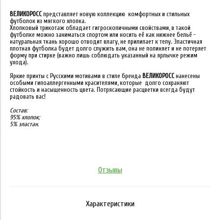
ВЕЛИКОРОСС
представляет новую коллекцию комфортных и стильных
футболок из мягкого хлопка.
Хлопковый трикотаж обладает гигроскопичными свойствами, в такой
футболке можно заниматься спортом или носить её как нижнее бельё -
натуральная ткань хорошо отводит влагу, не прилипает к телу. Эластичная
плотная футболка будет долго служить вам, она не полиняет и не потеряет
форму при стирке (важно лишь соблюдать указанный на ярлычке режим
ухода).
Яркие принты с Русскими мотивами в стиле бренда
ВЕЛИКОРОСС
нанесены
особыми гипоаллергенными красителями, которые долго сохраняют
стойкость и насыщенность цвета. Потрясающие расцветки всегда будут
радовать вас!
Состав:
95% хлопок;
5% эластан.
Отзывы
Характеристики