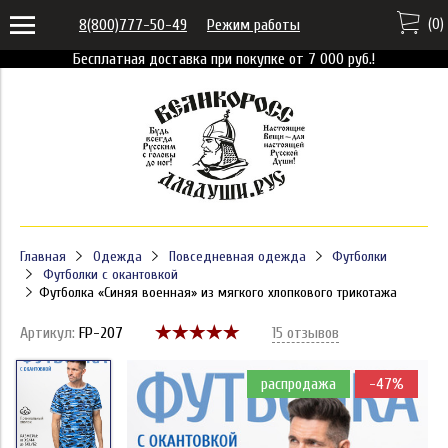
(
0
)
8(800)777-50-49
Режим работы
Бесплатная доставка при покупке от 7 000 руб.!
Главная
Одежда
Повседневная одежда
Футболки
Футболки с окантовкой
Футболка «Синяя военная» из мягкого хлопкового трикотажа
Артикул:
FP-207
15 отзывов
распродажа
-47%