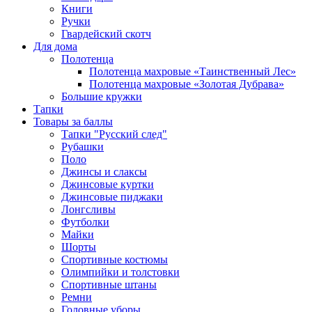
Книги
Ручки
Гвардейский скотч
Для дома
Полотенца
Полотенца махровые «Таинственный Лес»
Полотенца махровые «Золотая Дубрава»
Большие кружки
Тапки
Товары за баллы
Тапки "Русский след"
Рубашки
Поло
Джинсы и слаксы
Джинсовые куртки
Джинсовые пиджаки
Лонгсливы
Футболки
Майки
Шорты
Спортивные костюмы
Олимпийки и толстовки
Спортивные штаны
Ремни
Головные уборы