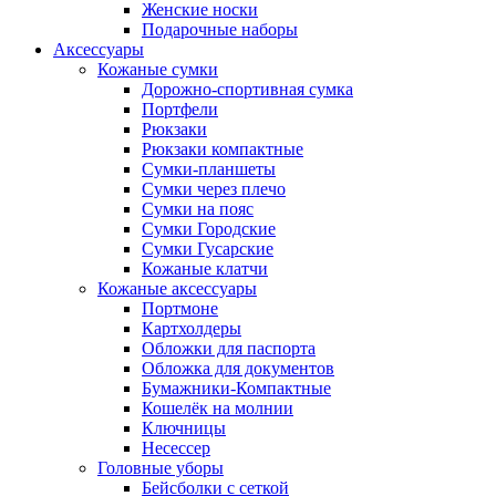
Женские носки
Подарочные наборы
Аксессуары
Кожаные сумки
Дорожно-спортивная сумка
Портфели
Рюкзаки
Рюкзаки компактные
Сумки-планшеты
Сумки через плечо
Сумки на пояс
Сумки Городские
Сумки Гусарские
Кожаные клатчи
Кожаные аксессуары
Портмоне
Картхолдеры
Обложки для паспорта
Обложка для документов
Бумажники-Компактные
Кошелёк на молнии
Ключницы
Несессер
Головные уборы
Бейсболки с сеткой