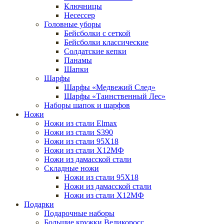
Ключницы
Несессер
Головные уборы
Бейсболки с сеткой
Бейсболки классические
Солдатские кепки
Панамы
Шапки
Шарфы
Шарфы «Медвежий След»
Шарфы «Таинственный Лес»
Наборы шапок и шарфов
Ножи
Ножи из стали Elmax
Ножи из стали S390
Ножи из стали 95X18
Ножи из стали Х12МФ
Ножи из дамасской стали
Складные ножи
Ножи из стали 95X18
Ножи из дамасской стали
Ножи из стали Х12МФ
Подарки
Подарочные наборы
Большие кружки Великоросс