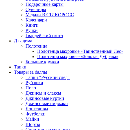
Подарочные карты
Сувениры
Медали ВЕЛИКОРОСС
Календари
Книги
Ручки
Гвардейский скотч
Для дома
Полотенца
Полотенца махровые «Таинственный Лес»
Полотенца махровые «Золотая Дубрава»
Большие кружки
Тапки
Товары за баллы
Тапки "Русский след"
Рубашки
Поло
Джинсы и слаксы
Джинсовые куртки
Джинсовые пиджаки
Лонгсливы
Футболки
Майки
Шорты
Спортивные костюмы