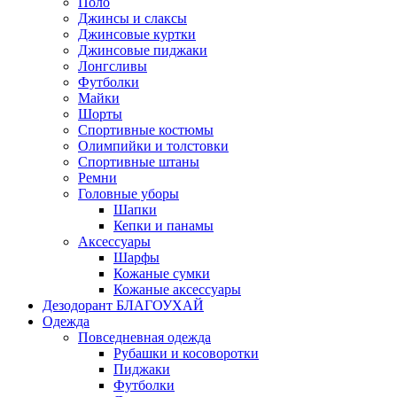
Поло
Джинсы и слаксы
Джинсовые куртки
Джинсовые пиджаки
Лонгсливы
Футболки
Майки
Шорты
Спортивные костюмы
Олимпийки и толстовки
Спортивные штаны
Ремни
Головные уборы
Шапки
Кепки и панамы
Аксессуары
Шарфы
Кожаные сумки
Кожаные аксессуары
Дезодорант БЛАГОУХАЙ
Одежда
Повседневная одежда
Рубашки и косоворотки
Пиджаки
Футболки