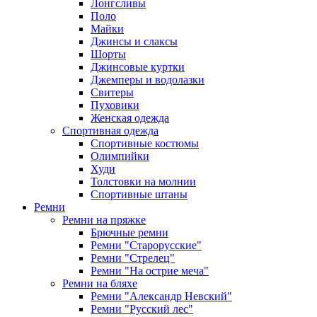
Лонгсливы
Поло
Майки
Джинсы и слаксы
Шорты
Джинсовые куртки
Джемперы и водолазки
Свитеры
Пуховики
Женская одежда
Спортивная одежда
Спортивные костюмы
Олимпийки
Худи
Толстовки на молнии
Спортивные штаны
Ремни
Ремни на пряжке
Брючные ремни
Ремни "Старорусские"
Ремни "Стрелец"
Ремни "На острие меча"
Ремни на бляхе
Ремни "Александр Невский"
Ремни "Русский лес"