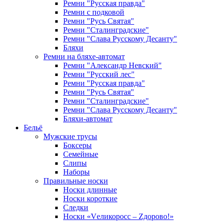
Ремни "Русская правда"
Ремни с подковой
Ремни "Русь Святая"
Ремни "Сталинградские"
Ремни "Слава Русскому Десанту"
Бляхи
Ремни на бляхе-автомат
Ремни "Александр Невский"
Ремни "Русский лес"
Ремни "Русская правда"
Ремни "Русь Святая"
Ремни "Сталинградские"
Ремни "Слава Русскому Десанту"
Бляхи-автомат
Бельё
Мужские трусы
Боксеры
Семейные
Слипы
Наборы
Правильные носки
Носки длинные
Носки короткие
Следки
Носки «Vеликоросс – Zдорово!»