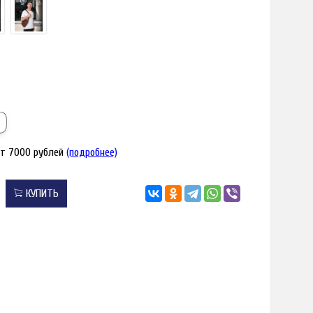
от 7000 рублей
(подробнее)
КУПИТЬ
я увеличения
Наведите для