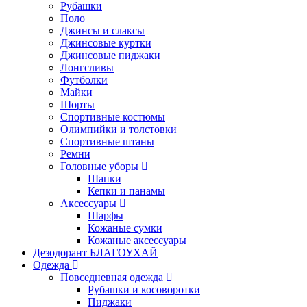
Рубашки
Поло
Джинсы и слаксы
Джинсовые куртки
Джинсовые пиджаки
Лонгсливы
Футболки
Майки
Шорты
Спортивные костюмы
Олимпийки и толстовки
Спортивные штаны
Ремни
Головные уборы
Шапки
Кепки и панамы
Аксессуары
Шарфы
Кожаные сумки
Кожаные аксессуары
Дезодорант БЛАГОУХАЙ
Одежда
Повседневная одежда
Рубашки и косоворотки
Пиджаки