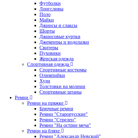
Футболки
Лонгсливы
Поло
Майки
Джинсы и слаксы
Шорты
Джинсовые куртки
Джемперы и водолазки
Свитеры
Пуховики
Женская одежда
Спортивная одежда
Спортивные костюмы
Олимпийки
Худи
Толстовки на молнии
Спортивные штаны
Ремни
Ремни на пряжке
Брючные ремни
Ремни "Старорусские"
Ремни "Стрелец"
Ремни "На острие меча"
Ремни на бляхе
Ремни "Александр Невский"