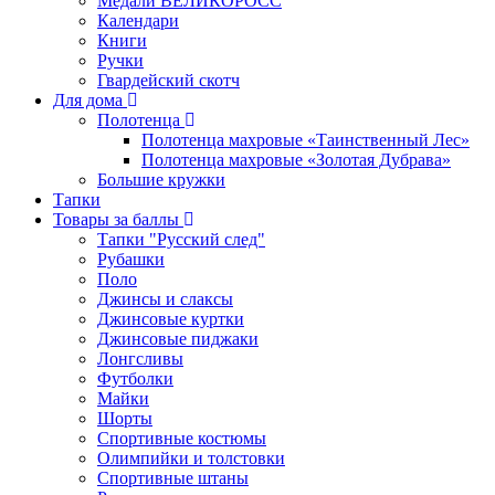
Медали ВЕЛИКОРОСС
Календари
Книги
Ручки
Гвардейский скотч
Для дома
Полотенца
Полотенца махровые «Таинственный Лес»
Полотенца махровые «Золотая Дубрава»
Большие кружки
Тапки
Товары за баллы
Тапки "Русский след"
Рубашки
Поло
Джинсы и слаксы
Джинсовые куртки
Джинсовые пиджаки
Лонгсливы
Футболки
Майки
Шорты
Спортивные костюмы
Олимпийки и толстовки
Спортивные штаны