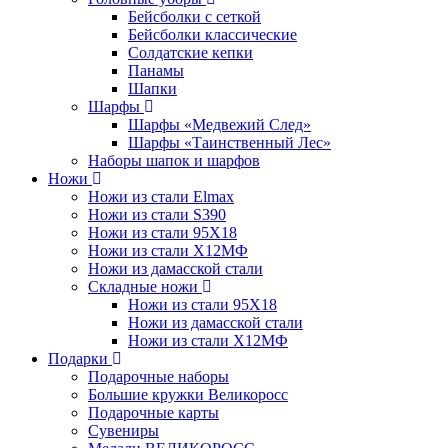
Бейсболки с сеткой
Бейсболки классические
Солдатские кепки
Панамы
Шапки
Шарфы
Шарфы «Медвежий След»
Шарфы «Таинственный Лес»
Наборы шапок и шарфов
Ножи
Ножи из стали Elmax
Ножи из стали S390
Ножи из стали 95X18
Ножи из стали Х12МФ
Ножи из дамасской стали
Складные ножи
Ножи из стали 95X18
Ножи из дамасской стали
Ножи из стали Х12МФ
Подарки
Подарочные наборы
Большие кружки Великоросс
Подарочные карты
Сувениры