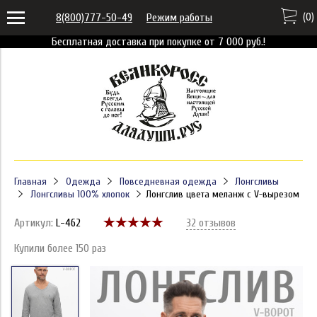
(
0
)
8(800)777-50-49
Режим работы
Бесплатная доставка при покупке от 7 000 руб.!
Главная
Одежда
Повседневная одежда
Лонгсливы
Лонгсливы 100% хлопок
Лонгслив цвета меланж с V-вырезом
Артикул:
L-462
32 отзывов
Купили более 150 раз