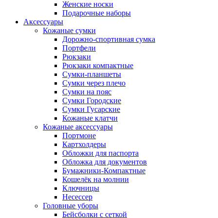
Женские носки
Подарочные наборы
Аксессуары
Кожаные сумки
Дорожно-спортивная сумка
Портфели
Рюкзаки
Рюкзаки компактные
Сумки-планшеты
Сумки через плечо
Сумки на пояс
Сумки Городские
Сумки Гусарские
Кожаные клатчи
Кожаные аксессуары
Портмоне
Картхолдеры
Обложки для паспорта
Обложка для документов
Бумажники-Компактные
Кошелёк на молнии
Ключницы
Несессер
Головные уборы
Бейсболки с сеткой