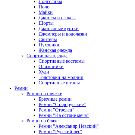
Лонгсливы
Поло
Майки
Джинсы и слаксы
Шорты
Джинсовые куртки
Джемперы и водолазки
Свитеры
Пуховики
Женская одежда
Спортивная одежда
Спортивные костюмы
Олимпийки
Худи
Толстовки на молнии
Спортивные штаны
Ремни
Ремни на пряжке
Брючные ремни
Ремни "Старорусские"
Ремни "Стрелец"
Ремни "На острие меча"
Ремни на бляхе
Ремни "Александр Невский"
Ремни "Русский лес"