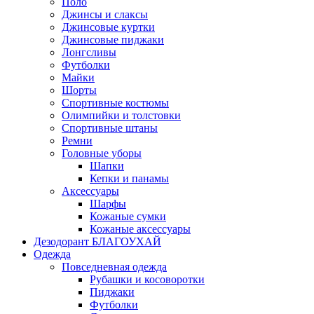
Поло
Джинсы и слаксы
Джинсовые куртки
Джинсовые пиджаки
Лонгсливы
Футболки
Майки
Шорты
Спортивные костюмы
Олимпийки и толстовки
Спортивные штаны
Ремни
Головные уборы
Шапки
Кепки и панамы
Аксессуары
Шарфы
Кожаные сумки
Кожаные аксессуары
Дезодорант БЛАГОУХАЙ
Одежда
Повседневная одежда
Рубашки и косоворотки
Пиджаки
Футболки