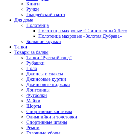
Книги
Ручки
Гвардейский скотч
Для дома
Полотенца
Полотенца махровые «Таинственный Лес»
Полотенца махровые «Золотая Дубрава»
Большие кружки
Тапки
Товары за баллы
Тапки "Русский след"
Рубашки
Поло
Джинсы и слаксы
Джинсовые куртки
Джинсовые пиджаки
Лонгсливы
Футболки
Майки
Шорты
Спортивные костюмы
Олимпийки и толстовки
Спортивные штаны
Ремни
Головные уборы