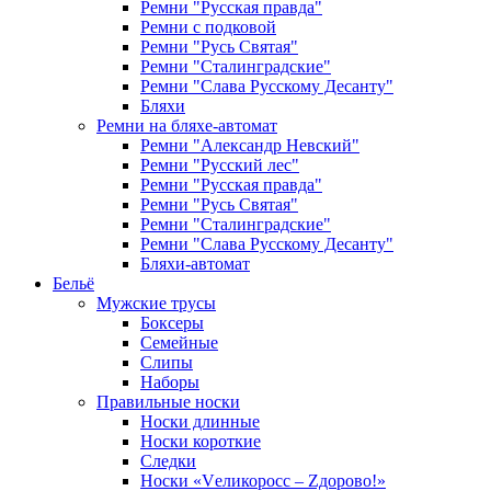
Ремни "Русская правда"
Ремни с подковой
Ремни "Русь Святая"
Ремни "Сталинградские"
Ремни "Слава Русскому Десанту"
Бляхи
Ремни на бляхе-автомат
Ремни "Александр Невский"
Ремни "Русский лес"
Ремни "Русская правда"
Ремни "Русь Святая"
Ремни "Сталинградские"
Ремни "Слава Русскому Десанту"
Бляхи-автомат
Бельё
Мужские трусы
Боксеры
Семейные
Слипы
Наборы
Правильные носки
Носки длинные
Носки короткие
Следки
Носки «Vеликоросс – Zдорово!»