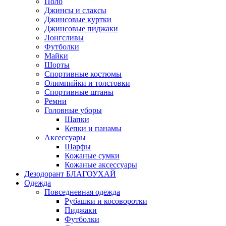
Поло
Джинсы и слаксы
Джинсовые куртки
Джинсовые пиджаки
Лонгсливы
Футболки
Майки
Шорты
Спортивные костюмы
Олимпийки и толстовки
Спортивные штаны
Ремни
Головные уборы
Шапки
Кепки и панамы
Аксессуары
Шарфы
Кожаные сумки
Кожаные аксессуары
Дезодорант БЛАГОУХАЙ
Одежда
Повседневная одежда
Рубашки и косоворотки
Пиджаки
Футболки