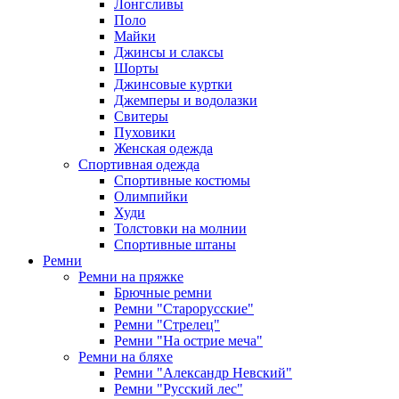
Лонгсливы
Поло
Майки
Джинсы и слаксы
Шорты
Джинсовые куртки
Джемперы и водолазки
Свитеры
Пуховики
Женская одежда
Спортивная одежда
Спортивные костюмы
Олимпийки
Худи
Толстовки на молнии
Спортивные штаны
Ремни
Ремни на пряжке
Брючные ремни
Ремни "Старорусские"
Ремни "Стрелец"
Ремни "На острие меча"
Ремни на бляхе
Ремни "Александр Невский"
Ремни "Русский лес"