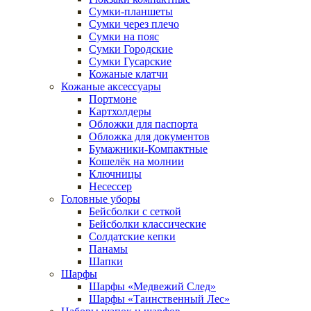
Сумки-планшеты
Сумки через плечо
Сумки на пояс
Сумки Городские
Сумки Гусарские
Кожаные клатчи
Кожаные аксессуары
Портмоне
Картхолдеры
Обложки для паспорта
Обложка для документов
Бумажники-Компактные
Кошелёк на молнии
Ключницы
Несессер
Головные уборы
Бейсболки с сеткой
Бейсболки классические
Солдатские кепки
Панамы
Шапки
Шарфы
Шарфы «Медвежий След»
Шарфы «Таинственный Лес»