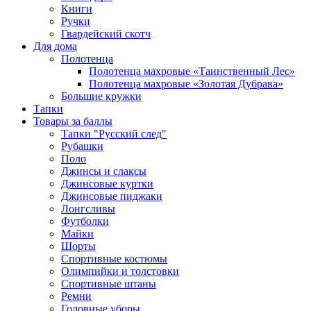
Книги
Ручки
Гвардейский скотч
Для дома
Полотенца
Полотенца махровые «Таинственный Лес»
Полотенца махровые «Золотая Дубрава»
Большие кружки
Тапки
Товары за баллы
Тапки "Русский след"
Рубашки
Поло
Джинсы и слаксы
Джинсовые куртки
Джинсовые пиджаки
Лонгсливы
Футболки
Майки
Шорты
Спортивные костюмы
Олимпийки и толстовки
Спортивные штаны
Ремни
Головные уборы