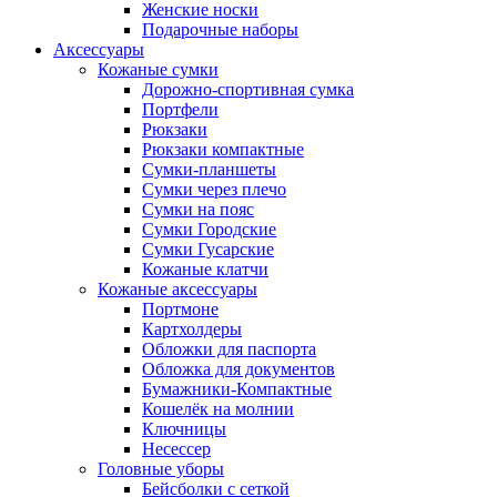
Женские носки
Подарочные наборы
Аксессуары
Кожаные сумки
Дорожно-спортивная сумка
Портфели
Рюкзаки
Рюкзаки компактные
Сумки-планшеты
Сумки через плечо
Сумки на пояс
Сумки Городские
Сумки Гусарские
Кожаные клатчи
Кожаные аксессуары
Портмоне
Картхолдеры
Обложки для паспорта
Обложка для документов
Бумажники-Компактные
Кошелёк на молнии
Ключницы
Несессер
Головные уборы
Бейсболки с сеткой