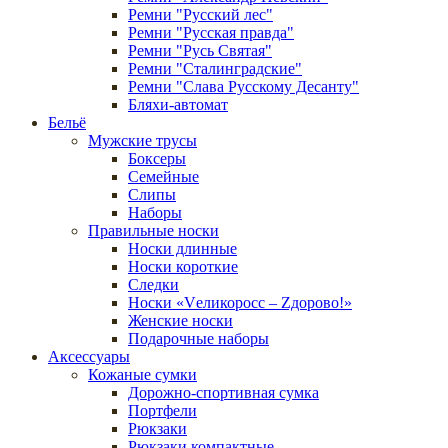
Ремни "Русский лес"
Ремни "Русская правда"
Ремни "Русь Святая"
Ремни "Сталинградские"
Ремни "Слава Русскому Десанту"
Бляхи-автомат
Бельё
Мужские трусы
Боксеры
Семейные
Слипы
Наборы
Правильные носки
Носки длинные
Носки короткие
Следки
Носки «Vеликоросс – Zдорово!»
Женские носки
Подарочные наборы
Аксессуары
Кожаные сумки
Дорожно-спортивная сумка
Портфели
Рюкзаки
Рюкзаки компактные