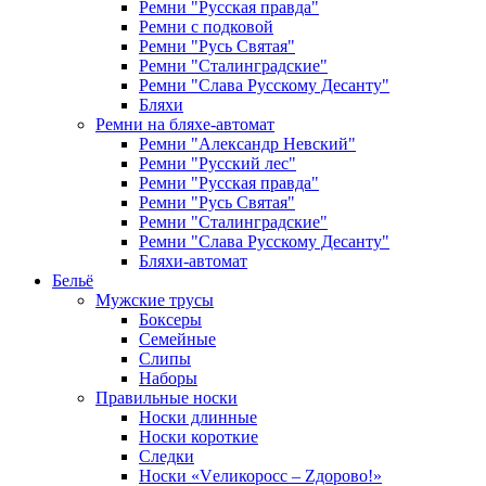
Ремни "Русская правда"
Ремни с подковой
Ремни "Русь Святая"
Ремни "Сталинградские"
Ремни "Слава Русскому Десанту"
Бляхи
Ремни на бляхе-автомат
Ремни "Александр Невский"
Ремни "Русский лес"
Ремни "Русская правда"
Ремни "Русь Святая"
Ремни "Сталинградские"
Ремни "Слава Русскому Десанту"
Бляхи-автомат
Бельё
Мужские трусы
Боксеры
Семейные
Слипы
Наборы
Правильные носки
Носки длинные
Носки короткие
Следки
Носки «Vеликоросс – Zдорово!»