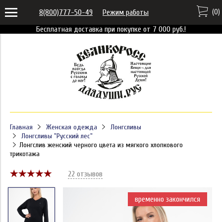
(
0
)
8(800)777-50-49
Режим работы
Бесплатная доставка при покупке от 7 000 руб.!
Главная
Женская одежда
Лонгсливы
Лонгсливы "Русский лес"
Лонгслив женский черного цвета из мягкого хлопкового
трикотажа
22 отзывов
временно закончился