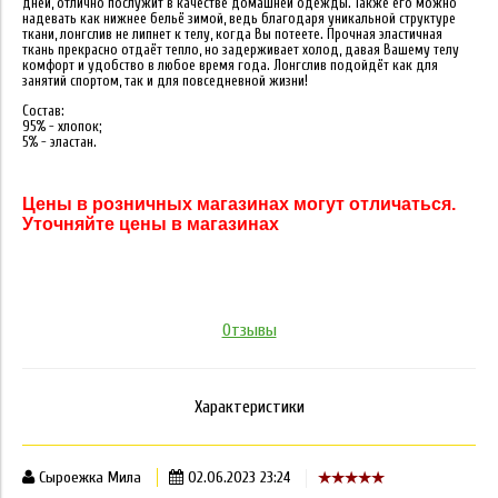
дней, отлично послужит в качестве домашней одежды. Также его можно
надевать как нижнее бельё зимой, ведь благодаря уникальной структуре
ткани, лонгслив не липнет к телу, когда Вы потеете. Прочная эластичная
ткань прекрасно отдаёт тепло, но задерживает холод, давая Вашему телу
комфорт и удобство в любое время года. Лонгслив подойдёт как для
занятий спортом, так и для повседневной жизни!
Состав:
95% - хлопок;
5% - эластан.
Цены в розничных магазинах могут отличаться.
Уточняйте цены в магазинах
Отзывы
Характеристики
Сыроежка Мила
02.06.2023 23:24