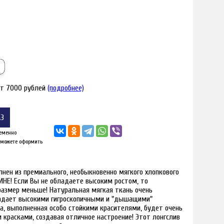
от 7000 рублей
(подробнее)
АЗ
еменно
 можете оформить
я увеличения
Наведите для
нен из премиального, необыкновенно мягкого хлопкового
Е! Если Вы не обладаете высоким ростом, то
 размер меньше! Натуральная мягкая ткань очень
бладает высокими гигроскопичными и "дышащими"
а, выполненная особо стойкими красителями, будет очень
красками, создавая отличное настроение! Этот лонгслив