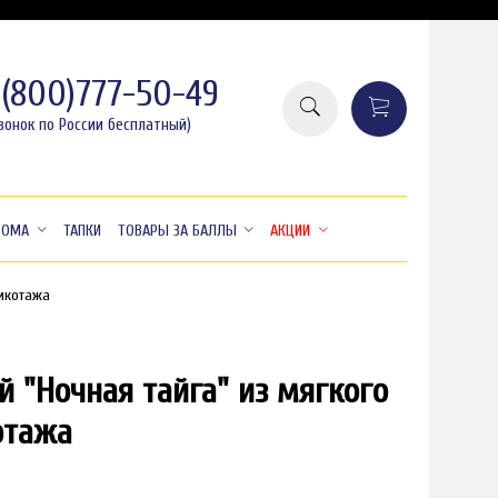
8(800)777-50-49
вонок по России бесплатный)
ДОМА
ТАПКИ
ТОВАРЫ ЗА БАЛЛЫ
АКЦИИ
рикотажа
й "Ночная тайга" из мягкого
19%
временно закончился
-1
отажа