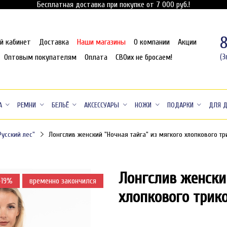
Бесплатная доставка при покупке от 7 000 руб.!
й кабинет
Доставка
Наши магазины
О компании
Акции
Оптовым покупателям
Оплата
СВОих не бросаем!
(З
А
РЕМНИ
БЕЛЬЁ
АКСЕССУАРЫ
НОЖИ
ПОДАРКИ
ДЛЯ 
Русский лес"
Лонгслив женский "Ночная тайга" из мягкого хлопкового т
Лонгслив женски
-19%
временно закончился
-
хлопкового трик