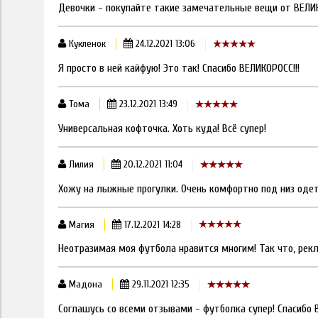
Девочки - покупайте такие замечательные вещи от ВЕЛИКО
Кукленок
24.12.2021 13:06
Я просто в ней кайфую! Это так! Спасибо ВЕЛИКОРОСС!!!
Тома
23.12.2021 13:49
Универсальная кофточка. Хоть куда! Всё супер!
Лилия
20.12.2021 11:04
Хожу на лыжные прогулки. Очень комфортно под низ одет
Магия
17.12.2021 14:28
Неотразимая моя футбола нравится многим! Так что, рекла
Мадона
29.11.2021 12:35
Соглашусь со всеми отзывами - футболка супер! Спасибо 