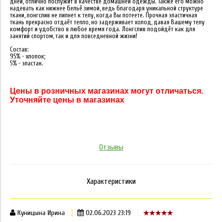
дней, отлично послужит в качестве домашней одежды. Также его можно
надевать как нижнее бельё зимой, ведь благодаря уникальной структуре
ткани, лонгслив не липнет к телу, когда Вы потеете. Прочная эластичная
ткань прекрасно отдаёт тепло, но задерживает холод, давая Вашему телу
комфорт и удобство в любое время года. Лонгслив подойдёт как для
занятий спортом, так и для повседневной жизни!
Состав:
95% - хлопок;
5% - эластан.
Цены в розничных магазинах могут отличаться.
Уточняйте цены в магазинах
Отзывы
Характеристики
Куницына Ирина
02.06.2023 23:19