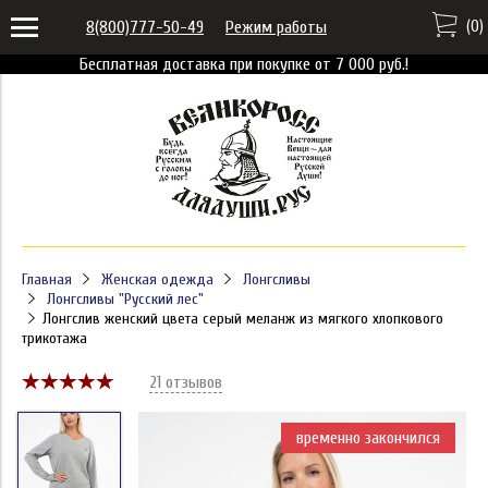
(
0
)
8(800)777-50-49
Режим работы
Бесплатная доставка при покупке от 7 000 руб.!
Главная
Женская одежда
Лонгсливы
Лонгсливы "Русский лес"
Лонгслив женский цвета серый меланж из мягкого хлопкового
трикотажа
21 отзывов
временно закончился