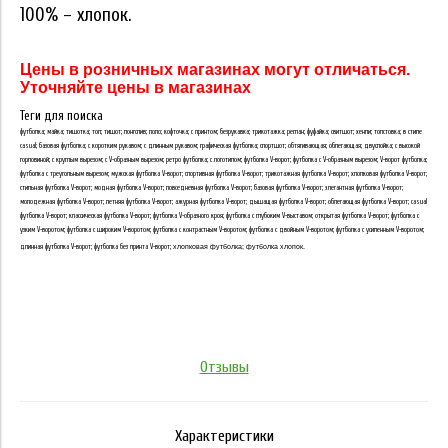
100% – хлопок.
Цены в розничных магазинах могут отличаться.
Уточняйте цены в магазинах
Теги для поиска
футболка; майка; тишотка; топ; тишот; лонгслив; поло; кофточка; с принтом; безрукавка; трикотажка; реглан; фуфайка; свитшот; хенли; толстовка; в стиле
casual; базовая футболка; с коротким рукавом; с длинным рукавом; графическая футболка; спортшот; обтягивающая; облегающая; двуслойка; с высокой
горловиной; с круглым вырезом; с V-образным вырезом; ретро футболка; с логотипом; футболка V-ворот; футболка с V-образным вырезом; V-ворот футболка;
футболка с треугольным вырезом; мужская футболка V-ворот; спортивная футболка V-ворот; трикотажная футболка V-ворот; хлопковая футболка V-ворот;
стильная футболка V-ворот; модная футболка V-ворот; повседневная футболка V-ворот; базовая футболка V-ворот; элегантная футболка V-ворот;
молодежная футболка V-ворот; летняя футболка V-ворот; ажурная футболка V-ворот; дышащая футболка V-ворот; облегающая футболка V-ворот; casual
футболка V-ворот; классическая футболка V-ворот; футболка V-образного кроя; футболка с глубоким V-выставом; открытая футболка V-ворот; футболка с
узким V-воротом; футболка с широким V-воротом; футболка с контрастным V-воротом; футболка с двойным V-воротом; футболка с усиленным V-воротом;
длинная футболка V-ворот; футболка без принта V-ворот;
хлопковая футболка; футболка хлопок.
Отзывы
Характеристики