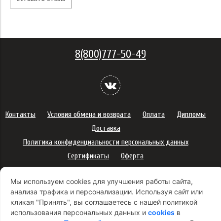
8(800)777-50-49
Контакты
Условия обмена и возврата
Оплата
Дипломы
Доставка
Политика конфиденциальности персональных данных
Сертификаты
Оферта
Правила использования подарочных карт
Мы используем cookies для улучшения работы сайта,
Правила ухода за одеждой
Политика платежей
анализа трафика и персонализации. Используя сайт или
Условия использования Cookie-файлов
кликая "Принять", вы соглашаетесь с нашей политикой
Согласие на рекламную рассылку
использования персональных данных и
cookies
в