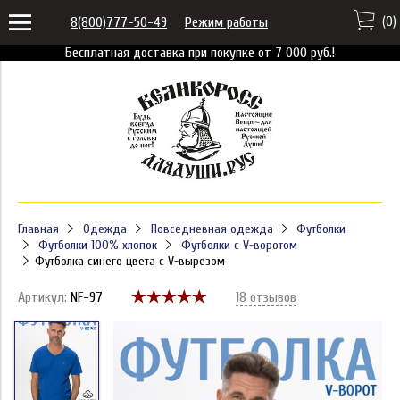
(
0
)
8(800)777-50-49
Режим работы
Бесплатная доставка при покупке от 7 000 руб.!
Главная
Одежда
Повседневная одежда
Футболки
Футболки 100% хлопок
Футболки с V-воротом
Футболка синего цвета с V-вырезом
Артикул:
NF-97
18 отзывов