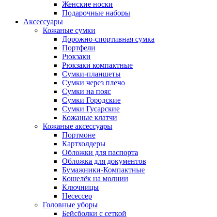
Женские носки
Подарочные наборы
Аксессуары
Кожаные сумки
Дорожно-спортивная сумка
Портфели
Рюкзаки
Рюкзаки компактные
Сумки-планшеты
Сумки через плечо
Сумки на пояс
Сумки Городские
Сумки Гусарские
Кожаные клатчи
Кожаные аксессуары
Портмоне
Картхолдеры
Обложки для паспорта
Обложка для документов
Бумажники-Компактные
Кошелёк на молнии
Ключницы
Несессер
Головные уборы
Бейсболки с сеткой