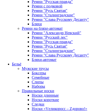
Ремни "Русская правда"
Ремни с подковой
Ремни "Русь Святая"
Ремни "Сталинградские"
Ремни "Слава Русскому Десанту"
Бляхи
Ремни на бляхе-автомат
Ремни "Александр Невский"
Ремни "Русский лес"
Ремни "Русская правда"
Ремни "Русь Святая"
Ремни "Сталинградские"
Ремни "Слава Русскому Десанту"
Бляхи-автомат
Бельё
Мужские трусы
Боксеры
Семейные
Слипы
Наборы
Правильные носки
Носки длинные
Носки короткие
Следки
Носки «Vеликоросс – Zдорово!»