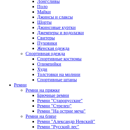
Лонгсливы
Поло
Майки
Джинсы и слаксы
Шорты
Джинсовые куртки
Джемперы и водолазки
Свитеры
Пуховики
Женская одежда
Спортивная одежда
Спортивные костюмы
Олимпийки
Худи
Толстовки на молнии
Спортивные штаны
Ремни
Ремни на пряжке
Брючные ремни
Ремни "Старорусские"
Ремни "Стрелец"
Ремни "На острие меча"
Ремни на бляхе
Ремни "Александр Невский"
Ремни "Русский лес"