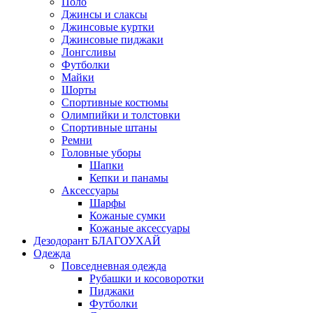
Поло
Джинсы и слаксы
Джинсовые куртки
Джинсовые пиджаки
Лонгсливы
Футболки
Майки
Шорты
Спортивные костюмы
Олимпийки и толстовки
Спортивные штаны
Ремни
Головные уборы
Шапки
Кепки и панамы
Аксессуары
Шарфы
Кожаные сумки
Кожаные аксессуары
Дезодорант БЛАГОУХАЙ
Одежда
Повседневная одежда
Рубашки и косоворотки
Пиджаки
Футболки