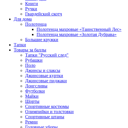
Книги
Ручки
Гвардейский скотч
Для дома
Полотенца
Полотенца махровые «Таинственный Лес»
Полотенца махровые «Золотая Дубрава»
Большие кружки
Тапки
Товары за баллы
Тапки "Русский след"
Рубашки
Поло
Джинсы и слаксы
Джинсовые куртки
Джинсовые пиджаки
Лонгсливы
Футболки
Майки
Шорты
Спортивные костюмы
Олимпийки и толстовки
Спортивные штаны
Ремни
Головные уборы