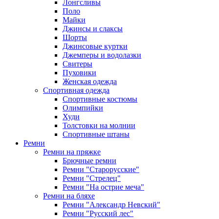
Лонгсливы
Поло
Майки
Джинсы и слаксы
Шорты
Джинсовые куртки
Джемперы и водолазки
Свитеры
Пуховики
Женская одежда
Спортивная одежда
Спортивные костюмы
Олимпийки
Худи
Толстовки на молнии
Спортивные штаны
Ремни
Ремни на пряжке
Брючные ремни
Ремни "Старорусские"
Ремни "Стрелец"
Ремни "На острие меча"
Ремни на бляхе
Ремни "Александр Невский"
Ремни "Русский лес"