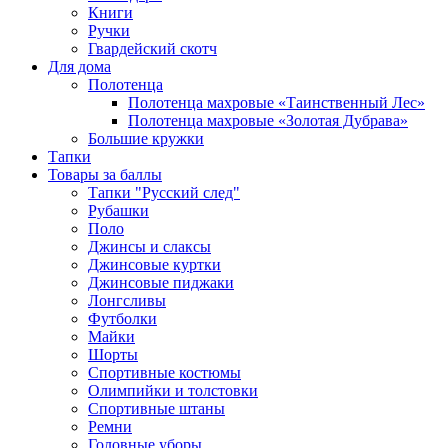
Книги
Ручки
Гвардейский скотч
Для дома
Полотенца
Полотенца махровые «Таинственный Лес»
Полотенца махровые «Золотая Дубрава»
Большие кружки
Тапки
Товары за баллы
Тапки "Русский след"
Рубашки
Поло
Джинсы и слаксы
Джинсовые куртки
Джинсовые пиджаки
Лонгсливы
Футболки
Майки
Шорты
Спортивные костюмы
Олимпийки и толстовки
Спортивные штаны
Ремни
Головные уборы