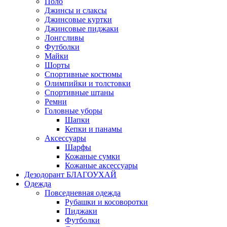
Поло
Джинсы и слаксы
Джинсовые куртки
Джинсовые пиджаки
Лонгсливы
Футболки
Майки
Шорты
Спортивные костюмы
Олимпийки и толстовки
Спортивные штаны
Ремни
Головные уборы
Шапки
Кепки и панамы
Аксессуары
Шарфы
Кожаные сумки
Кожаные аксессуары
Дезодорант БЛАГОУХАЙ
Одежда
Повседневная одежда
Рубашки и косоворотки
Пиджаки
Футболки