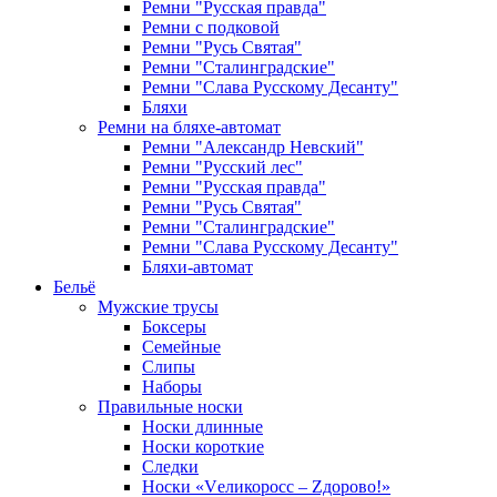
Ремни "Русская правда"
Ремни с подковой
Ремни "Русь Святая"
Ремни "Сталинградские"
Ремни "Слава Русскому Десанту"
Бляхи
Ремни на бляхе-автомат
Ремни "Александр Невский"
Ремни "Русский лес"
Ремни "Русская правда"
Ремни "Русь Святая"
Ремни "Сталинградские"
Ремни "Слава Русскому Десанту"
Бляхи-автомат
Бельё
Мужские трусы
Боксеры
Семейные
Слипы
Наборы
Правильные носки
Носки длинные
Носки короткие
Следки
Носки «Vеликоросс – Zдорово!»