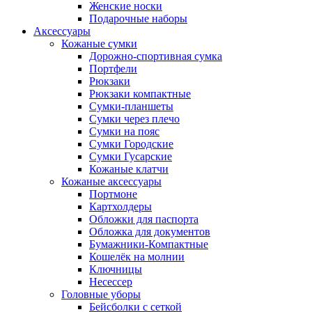
Женские носки
Подарочные наборы
Аксессуары
Кожаные сумки
Дорожно-спортивная сумка
Портфели
Рюкзаки
Рюкзаки компактные
Сумки-планшеты
Сумки через плечо
Сумки на пояс
Сумки Городские
Сумки Гусарские
Кожаные клатчи
Кожаные аксессуары
Портмоне
Картхолдеры
Обложки для паспорта
Обложка для документов
Бумажники-Компактные
Кошелёк на молнии
Ключницы
Несессер
Головные уборы
Бейсболки с сеткой