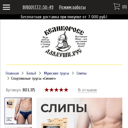
(
0
)
8(800)777-50-49
Режим работы
Бесплатная доставка при покупке от 7 000 руб.!
Главная
Бельё
Мужские трусы
Слипы
Спортивные трусы «Синие»
Артикул:
803.315
16 отзывов