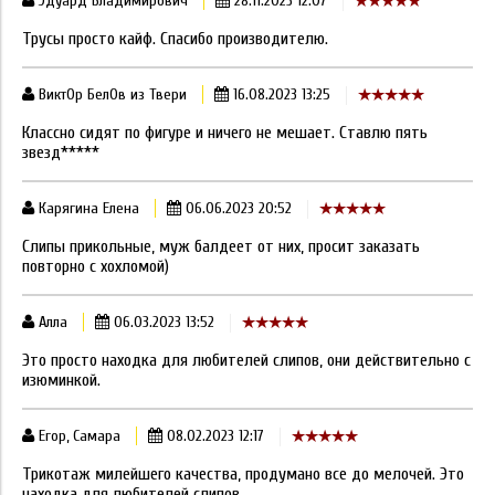
Эдуард Владимирович
28.11.2023 12:07
Трусы просто кайф. Спасибо производителю.
ВиктОр БелОв из Твери
16.08.2023 13:25
Классно сидят по фигуре и ничего не мешает. Ставлю пять
звезд*****
Карягина Елена
06.06.2023 20:52
Слипы прикольные, муж балдеет от них, просит заказать
повторно с хохломой)
Алла
06.03.2023 13:52
Это просто находка для любителей слипов, они действительно с
изюминкой.
Егор, Самара
08.02.2023 12:17
Трикотаж милейшего качества, продумано все до мелочей. Это
находка для любителей слипов.