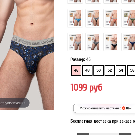
Размер:
46
46
48
50
52
54
56
1099 руб
ля увеличения
Наведите дл
Бесплатная доставка при заказе 