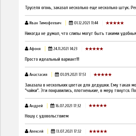
Труселя огонь, заказал несколько еще несколько штук. Р
Иван Тимофеевич
01.12.2021 11:44
Никогда не думал, что слипы могут быть такими удобными
Афоня
24.11.2021 14:23
Просто идеальный вариант!!!
Анастасия
01.09.2021 17:51
Заказала в нескольких цветах для дедушки. Ему такая мо
"чайки". Эти понравились, плотненькие, в меру тянутся. П
Андрей
16.07.2021 17:32
Ношу с удовольствием
Алексей
13.07.2021 17:32