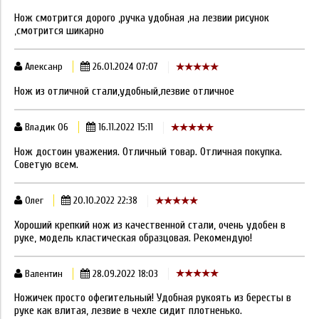
Нож смотрится дорого ,ручка удобная ,на лезвии рисунок
,смотрится шикарно
Алексанр
26.01.2024 07:07
Нож из отличной стали,удобный,лезвие отличное
Владик 06
16.11.2022 15:11
Нож достоин уважения. Отличный товар. Отличная покупка.
Советую всем.
Олег
20.10.2022 22:38
Хороший крепкий нож из качественной стали, очень удобен в
руке, модель кластическая образцовая. Рекомендую!
Валентин
28.09.2022 18:03
Ножичек просто офегительный! Удобная рукоять из бересты в
руке как влитая, лезвие в чехле сидит плотненько.