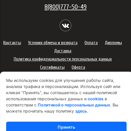
8(800)777-50-49
Контакты
Условия обмена и возврата
Оплата
Дипломы
Доставка
Политика конфиденциальности персональных данных
Сертификаты
Оферта
Правила использования подарочных карт
Мы используем cookies для улучшения работы сайта,
Правила ухода за одеждой
Политика платежей
анализа трафика и персонализации. Используя сайт или
Условия использования Cookie-файлов
кликая "Принять", вы соглашаетесь с нашей политикой
использования персональных данных и
cookies
в
Согласие на рекламную рассылку
соответствии с
Политикой о персональных данных
. Вы
можете прочитать нашу политику
здесь
.
Принять