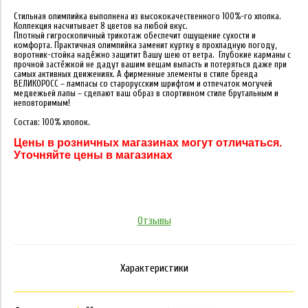
Стильная олимпийка выполнена из высококачественного 100%-го хлопка.
Коллекция насчитывает 8 цветов на любой вкус.
Плотный гигроскопичный трикотаж обеспечит ощущение сухости и
комфорта. Практичная олимпийка заменит куртку в прохладную погоду,
воротник-стойка надёжно защитит Вашу шею от ветра. Глубокие карманы с
прочной застёжкой не дадут вашим вещам выпасть и потеряться даже при
самых активных движениях. А фирменные элементы в стиле бренда
ВЕЛИКОРОСС – лампасы со старорусским шрифтом и отпечаток могучей
медвежьей лапы – сделают ваш образ в спортивном стиле брутальным и
неповторимым!
Состав: 100% хлопок.
Цены в розничных магазинах могут отличаться.
Уточняйте цены в магазинах
Отзывы
Характеристики