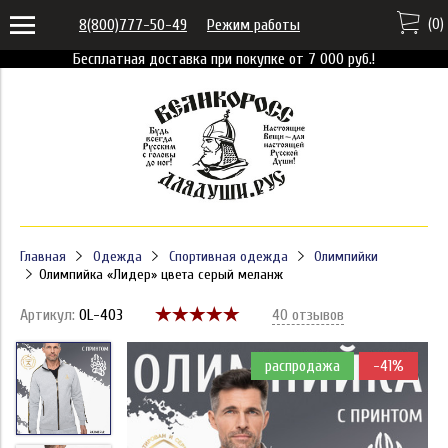
(
0
)
8(800)777-50-49
Режим работы
Бесплатная доставка при покупке от 7 000 руб.!
Главная
Одежда
Спортивная одежда
Олимпийки
Олимпийка «Лидер» цвета серый меланж
Артикул:
OL-403
40 отзывов
распродажа
-41%