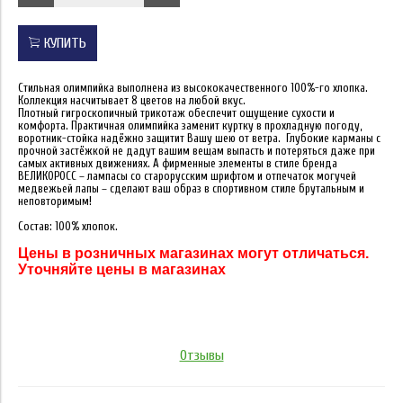
КУПИТЬ
Стильная олимпийка выполнена из высококачественного 100%-го хлопка.
Коллекция насчитывает 8 цветов на любой вкус.
Плотный гигроскопичный трикотаж обеспечит ощущение сухости и
комфорта. Практичная олимпийка заменит куртку в прохладную погоду,
воротник-стойка надёжно защитит Вашу шею от ветра. Глубокие карманы с
прочной застёжкой не дадут вашим вещам выпасть и потеряться даже при
самых активных движениях. А фирменные элементы в стиле бренда
ВЕЛИКОРОСС – лампасы со старорусским шрифтом и отпечаток могучей
медвежьей лапы – сделают ваш образ в спортивном стиле брутальным и
неповторимым!
Состав: 100% хлопок.
Цены в розничных магазинах могут отличаться.
Уточняйте цены в магазинах
Отзывы