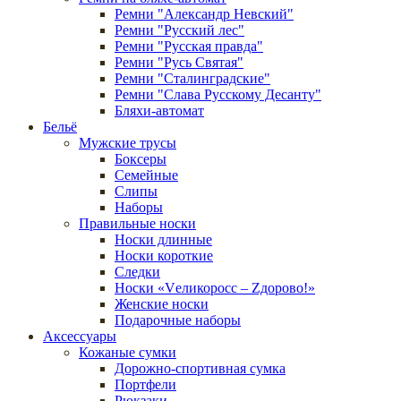
Ремни "Александр Невский"
Ремни "Русский лес"
Ремни "Русская правда"
Ремни "Русь Святая"
Ремни "Сталинградские"
Ремни "Слава Русскому Десанту"
Бляхи-автомат
Бельё
Мужские трусы
Боксеры
Семейные
Слипы
Наборы
Правильные носки
Носки длинные
Носки короткие
Следки
Носки «Vеликоросс – Zдорово!»
Женские носки
Подарочные наборы
Аксессуары
Кожаные сумки
Дорожно-спортивная сумка
Портфели
Рюкзаки