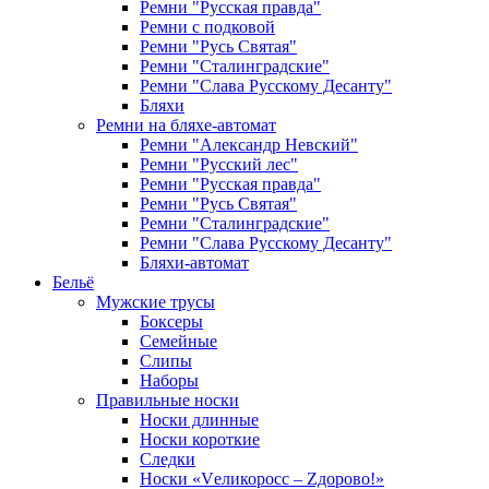
Ремни "Русская правда"
Ремни с подковой
Ремни "Русь Святая"
Ремни "Сталинградские"
Ремни "Слава Русскому Десанту"
Бляхи
Ремни на бляхе-автомат
Ремни "Александр Невский"
Ремни "Русский лес"
Ремни "Русская правда"
Ремни "Русь Святая"
Ремни "Сталинградские"
Ремни "Слава Русскому Десанту"
Бляхи-автомат
Бельё
Мужские трусы
Боксеры
Семейные
Слипы
Наборы
Правильные носки
Носки длинные
Носки короткие
Следки
Носки «Vеликоросс – Zдорово!»