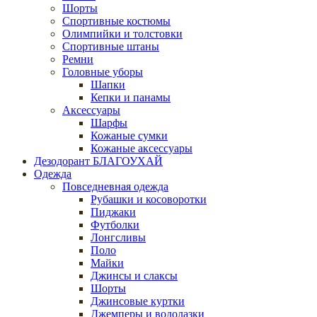
Шорты
Спортивные костюмы
Олимпийки и толстовки
Спортивные штаны
Ремни
Головные уборы
Шапки
Кепки и панамы
Аксессуары
Шарфы
Кожаные сумки
Кожаные аксессуары
Дезодорант БЛАГОУХАЙ
Одежда
Повседневная одежда
Рубашки и косоворотки
Пиджаки
Футболки
Лонгсливы
Поло
Майки
Джинсы и слаксы
Шорты
Джинсовые куртки
Джемперы и водолазки