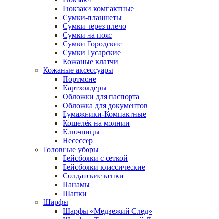
Рюкзаки компактные
Сумки-планшеты
Сумки через плечо
Сумки на пояс
Сумки Городские
Сумки Гусарские
Кожаные клатчи
Кожаные аксессуары
Портмоне
Картхолдеры
Обложки для паспорта
Обложка для документов
Бумажники-Компактные
Кошелёк на молнии
Ключницы
Несессер
Головные уборы
Бейсболки с сеткой
Бейсболки классические
Солдатские кепки
Панамы
Шапки
Шарфы
Шарфы «Медвежий След»