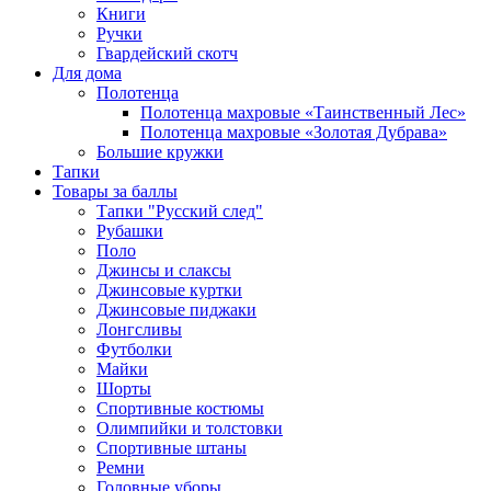
Книги
Ручки
Гвардейский скотч
Для дома
Полотенца
Полотенца махровые «Таинственный Лес»
Полотенца махровые «Золотая Дубрава»
Большие кружки
Тапки
Товары за баллы
Тапки "Русский след"
Рубашки
Поло
Джинсы и слаксы
Джинсовые куртки
Джинсовые пиджаки
Лонгсливы
Футболки
Майки
Шорты
Спортивные костюмы
Олимпийки и толстовки
Спортивные штаны
Ремни
Головные уборы