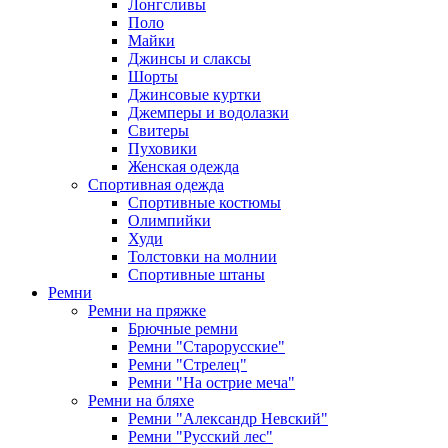
Лонгсливы
Поло
Майки
Джинсы и слаксы
Шорты
Джинсовые куртки
Джемперы и водолазки
Свитеры
Пуховики
Женская одежда
Спортивная одежда
Спортивные костюмы
Олимпийки
Худи
Толстовки на молнии
Спортивные штаны
Ремни
Ремни на пряжке
Брючные ремни
Ремни "Старорусские"
Ремни "Стрелец"
Ремни "На острие меча"
Ремни на бляхе
Ремни "Александр Невский"
Ремни "Русский лес"