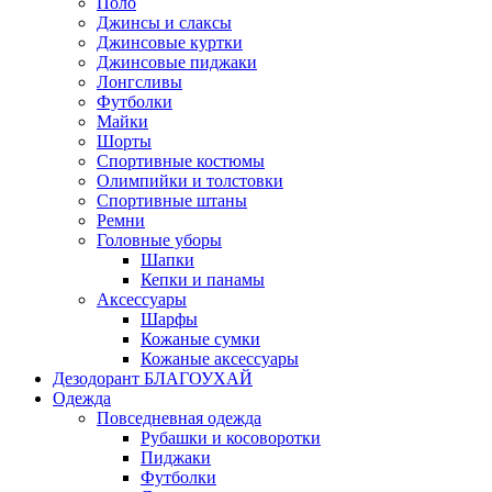
Поло
Джинсы и слаксы
Джинсовые куртки
Джинсовые пиджаки
Лонгсливы
Футболки
Майки
Шорты
Спортивные костюмы
Олимпийки и толстовки
Спортивные штаны
Ремни
Головные уборы
Шапки
Кепки и панамы
Аксессуары
Шарфы
Кожаные сумки
Кожаные аксессуары
Дезодорант БЛАГОУХАЙ
Одежда
Повседневная одежда
Рубашки и косоворотки
Пиджаки
Футболки