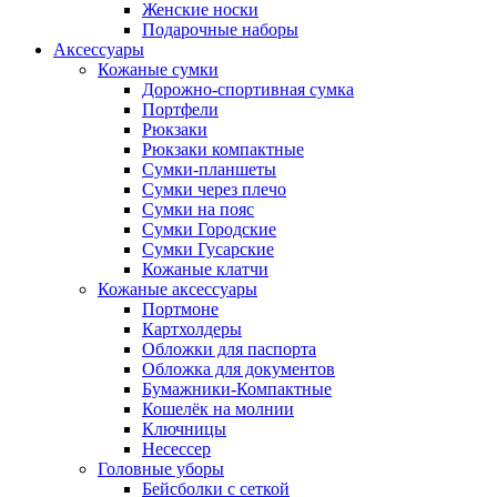
Женские носки
Подарочные наборы
Аксессуары
Кожаные сумки
Дорожно-спортивная сумка
Портфели
Рюкзаки
Рюкзаки компактные
Сумки-планшеты
Сумки через плечо
Сумки на пояс
Сумки Городские
Сумки Гусарские
Кожаные клатчи
Кожаные аксессуары
Портмоне
Картхолдеры
Обложки для паспорта
Обложка для документов
Бумажники-Компактные
Кошелёк на молнии
Ключницы
Несессер
Головные уборы
Бейсболки с сеткой