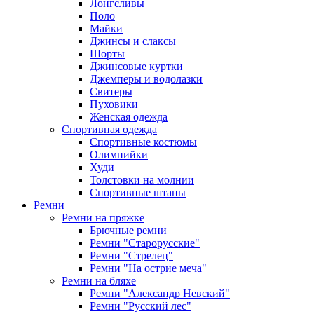
Лонгсливы
Поло
Майки
Джинсы и слаксы
Шорты
Джинсовые куртки
Джемперы и водолазки
Свитеры
Пуховики
Женская одежда
Спортивная одежда
Спортивные костюмы
Олимпийки
Худи
Толстовки на молнии
Спортивные штаны
Ремни
Ремни на пряжке
Брючные ремни
Ремни "Старорусские"
Ремни "Стрелец"
Ремни "На острие меча"
Ремни на бляхе
Ремни "Александр Невский"
Ремни "Русский лес"