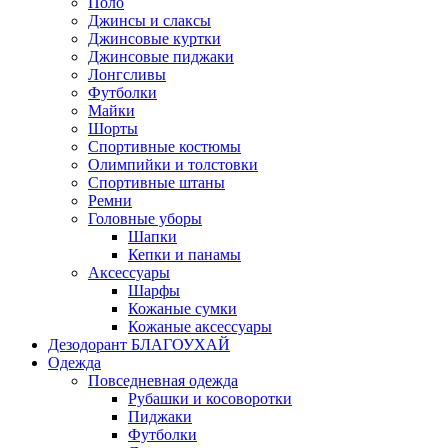
Поло
Джинсы и слаксы
Джинсовые куртки
Джинсовые пиджаки
Лонгсливы
Футболки
Майки
Шорты
Спортивные костюмы
Олимпийки и толстовки
Спортивные штаны
Ремни
Головные уборы
Шапки
Кепки и панамы
Аксессуары
Шарфы
Кожаные сумки
Кожаные аксессуары
Дезодорант БЛАГОУХАЙ
Одежда
Повседневная одежда
Рубашки и косоворотки
Пиджаки
Футболки