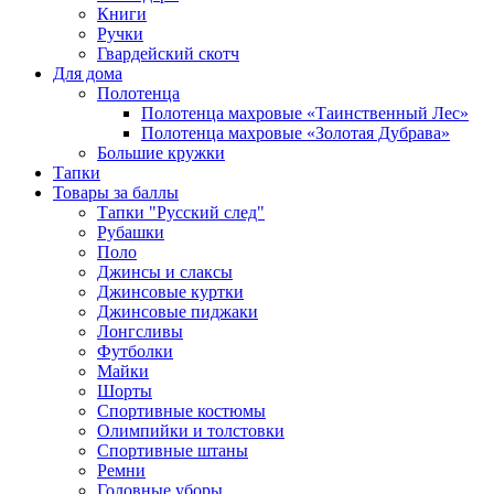
Книги
Ручки
Гвардейский скотч
Для дома
Полотенца
Полотенца махровые «Таинственный Лес»
Полотенца махровые «Золотая Дубрава»
Большие кружки
Тапки
Товары за баллы
Тапки "Русский след"
Рубашки
Поло
Джинсы и слаксы
Джинсовые куртки
Джинсовые пиджаки
Лонгсливы
Футболки
Майки
Шорты
Спортивные костюмы
Олимпийки и толстовки
Спортивные штаны
Ремни
Головные уборы