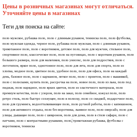
Цены в розничных магазинах могут отличаться.
Уточняйте цены в магазинах
Теги для поиска на сайте:
поло мужское, рубашка поло, поло с длинным рукавом, тенниска поло, поло футболка,
поло мужская одежда, черное поло, рубашка поло мужская, поло с длинным рукавом,
трикотажное поло, поло с воротником, детское поло, поло для мужчин, стильное поло,
спортивное поло, классическое поло, поло на пуговицах, поло с коротким рукавом, поло
большого размера, поло для мальчиков, поло унисекс, поло для подростков, поло с
логотипом, яркое поло, однотонное поло, поло для лета, поло для спорта, поло из
хлопка, модное поло, цветное поло, удобное поло, поло для офиса, поло на каждый
день, базовое поло, поло с карманом, легкое поло, поло с принтом, поло с вышивкой,
поло с полосками, купить поло, рассрочка на поло, новое поло, поло из льна, поло под
пиджак, поло нарядное, поло ярких цветов, поло из эластичного материала, поло
премиум качества, поло с узором, поло на заказ, поло семейное, кэжуал поло, поло
ретро стиль, поло быстро сохнущее, поло в полоску, поло со скидкой, подарочное поло,
поло для груминга, водоотталкивающее поло, поло ручной работы, поло с капюшоном,
поло для активного отдыха, поло без воротника, льняное поло, поло оверсайз, поло для
улицы, дышащее поло, поло с шевроном, поло для дома, поло в стиле сафари, поло с
,
патчами, поло с контрастными рукавами, поло
трикотажная рубашка, футболка с
воротником, тенниска