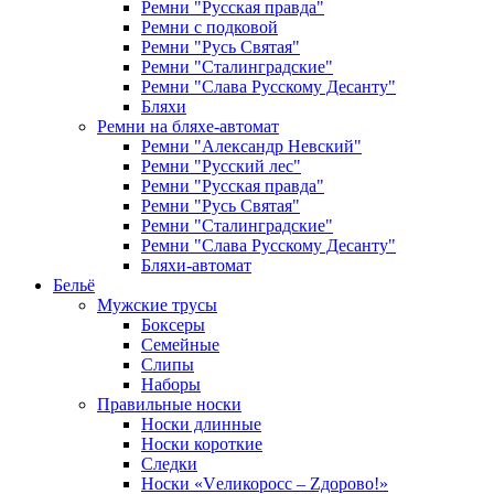
Ремни "Русская правда"
Ремни с подковой
Ремни "Русь Святая"
Ремни "Сталинградские"
Ремни "Слава Русскому Десанту"
Бляхи
Ремни на бляхе-автомат
Ремни "Александр Невский"
Ремни "Русский лес"
Ремни "Русская правда"
Ремни "Русь Святая"
Ремни "Сталинградские"
Ремни "Слава Русскому Десанту"
Бляхи-автомат
Бельё
Мужские трусы
Боксеры
Семейные
Слипы
Наборы
Правильные носки
Носки длинные
Носки короткие
Следки
Носки «Vеликоросс – Zдорово!»