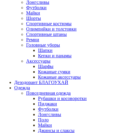
Лонгсливы
Футболки
Майки
Шорты
Спортивные костюмы
Олимпийки и толстовки
Спортивные штаны
Ремни
Головные уборы
Шапки
Кепки и панамы
Аксессуары
Шарфы
Кожаные сумки
Кожаные аксессуары
Дезодорант БЛАГОУХАЙ
Одежда
Повседневная одежда
Рубашки и косоворотки
Пиджаки
Футболки
Лонгсливы
Поло
Майки
Джинсы и слаксы