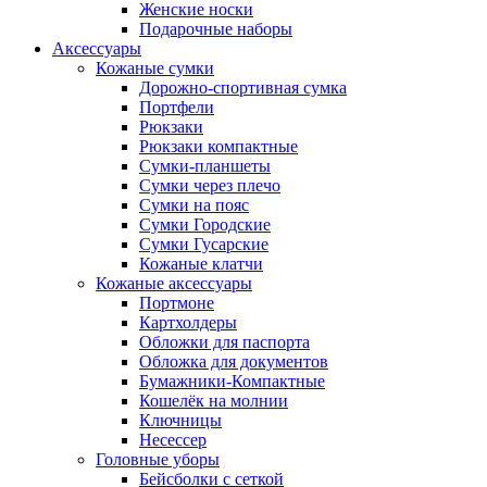
Женские носки
Подарочные наборы
Аксессуары
Кожаные сумки
Дорожно-спортивная сумка
Портфели
Рюкзаки
Рюкзаки компактные
Сумки-планшеты
Сумки через плечо
Сумки на пояс
Сумки Городские
Сумки Гусарские
Кожаные клатчи
Кожаные аксессуары
Портмоне
Картхолдеры
Обложки для паспорта
Обложка для документов
Бумажники-Компактные
Кошелёк на молнии
Ключницы
Несессер
Головные уборы
Бейсболки с сеткой