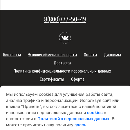
8(800)777-50-49
Контакты
Условия обмена и возврата
Оплата
Дипломы
Доставка
Политика конфиденциальности персональных данных
Сертификаты
Оферта
Правила использования подарочных карт
Мы используем cookies для улучшения работы сайта,
Правила ухода за одеждой
Политика платежей
анализа трафика и персонализации. Используя сайт или
Условия использования Cookie-файлов
кликая "Принять", вы соглашаетесь с нашей политикой
Согласие на рекламную рассылку
использования персональных данных и
cookies
в
соответствии с
Политикой о персональных данных
. Вы
можете прочитать нашу политику
здесь
.