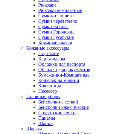
Рюкзаки
Рюкзаки компактные
Сумки-планшеты
Сумки через плечо
Сумки на пояс
Сумки Городские
Сумки Гусарские
Кожаные клатчи
Кожаные аксессуары
Портмоне
Картхолдеры
Обложки для паспорта
Обложка для документов
Бумажники-Компактные
Кошелёк на молнии
Ключницы
Несессер
Головные уборы
Бейсболки с сеткой
Бейсболки классические
Солдатские кепки
Панамы
Шапки
Шарфы