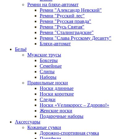
Ремни на бляхе-автомат
Ремни "Александр Невский"
Ремни "Русский лес"
Ремни "Русская правда"
Ремни "Русь Святая"
Ремни "Сталинградские"
Ремни "Слава Русскому Десанту"
Бляхи-автомат
Бельё
Мужские трусы
Боксеры
Семейные
Слипы
Наборы
Правильные носки
Носки длинные
Носки короткие
Следки
Носки «Vеликоросс – Zдорово!»
Женские носки
Подарочные наборы
Аксессуары
Кожаные сумки
Дорожно-спортивная сумка
Портфели