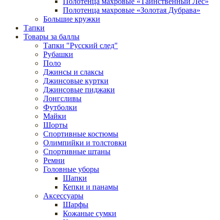
Полотенца махровые «Таинственный Лес»
Полотенца махровые «Золотая Дубрава»
Большие кружки
Тапки
Товары за баллы
Тапки "Русский след"
Рубашки
Поло
Джинсы и слаксы
Джинсовые куртки
Джинсовые пиджаки
Лонгсливы
Футболки
Майки
Шорты
Спортивные костюмы
Олимпийки и толстовки
Спортивные штаны
Ремни
Головные уборы
Шапки
Кепки и панамы
Аксессуары
Шарфы
Кожаные сумки