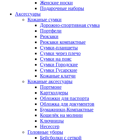
Женские носки
Подарочные наборы
Аксессуары
Кожаные сумки
Дорожно-спортивная сумка
Портфели
Рюкзаки
Рюкзаки компактные
Сумки-планшеты
Сумки через плечо
Сумки на пояс
Сумки Городские
Сумки Гусарские
Кожаные клатчи
Кожаные аксессуары
Портмоне
Картхолдеры
Обложки для паспорта
Обложка для документов
Бумажники-Компактные
Кошелёк на молнии
Ключницы
Несессер
Головные уборы
Бейсболки с сеткой