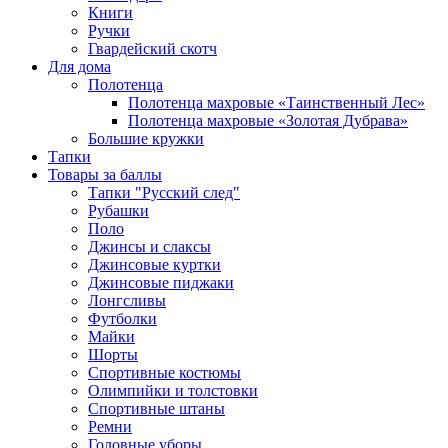
Книги
Ручки
Гвардейский скотч
Для дома
Полотенца
Полотенца махровые «Таинственный Лес»
Полотенца махровые «Золотая Дубрава»
Большие кружки
Тапки
Товары за баллы
Тапки "Русский след"
Рубашки
Поло
Джинсы и слаксы
Джинсовые куртки
Джинсовые пиджаки
Лонгсливы
Футболки
Майки
Шорты
Спортивные костюмы
Олимпийки и толстовки
Спортивные штаны
Ремни
Головные уборы