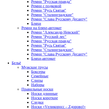
Ремни "Русская правда"
Ремни с подковой
Ремни "Русь Святая"
Ремни "Сталинградские"
Ремни "Слава Русскому Десанту"
Бляхи
Ремни на бляхе-автомат
Ремни "Александр Невский"
Ремни "Русский лес"
Ремни "Русская правда"
Ремни "Русь Святая"
Ремни "Сталинградские"
Ремни "Слава Русскому Десанту"
Бляхи-автомат
Бельё
Мужские трусы
Боксеры
Семейные
Слипы
Наборы
Правильные носки
Носки длинные
Носки короткие
Следки
Носки «Vеликоросс – Zдорово!»