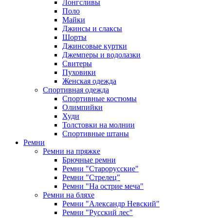
Лонгсливы
Поло
Майки
Джинсы и слаксы
Шорты
Джинсовые куртки
Джемперы и водолазки
Свитеры
Пуховики
Женская одежда
Спортивная одежда
Спортивные костюмы
Олимпийки
Худи
Толстовки на молнии
Спортивные штаны
Ремни
Ремни на пряжке
Брючные ремни
Ремни "Старорусские"
Ремни "Стрелец"
Ремни "На острие меча"
Ремни на бляхе
Ремни "Александр Невский"
Ремни "Русский лес"