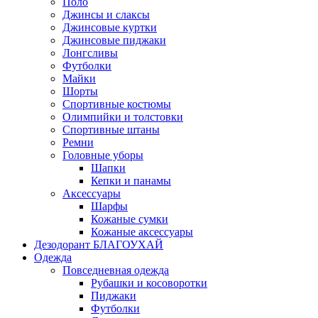
Поло
Джинсы и слаксы
Джинсовые куртки
Джинсовые пиджаки
Лонгсливы
Футболки
Майки
Шорты
Спортивные костюмы
Олимпийки и толстовки
Спортивные штаны
Ремни
Головные уборы
Шапки
Кепки и панамы
Аксессуары
Шарфы
Кожаные сумки
Кожаные аксессуары
Дезодорант БЛАГОУХАЙ
Одежда
Повседневная одежда
Рубашки и косоворотки
Пиджаки
Футболки