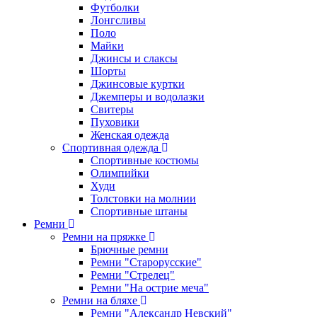
Футболки
Лонгсливы
Поло
Майки
Джинсы и слаксы
Шорты
Джинсовые куртки
Джемперы и водолазки
Свитеры
Пуховики
Женская одежда
Спортивная одежда
Спортивные костюмы
Олимпийки
Худи
Толстовки на молнии
Спортивные штаны
Ремни
Ремни на пряжке
Брючные ремни
Ремни "Старорусские"
Ремни "Стрелец"
Ремни "На острие меча"
Ремни на бляхе
Ремни "Александр Невский"