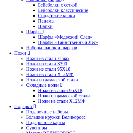
Бейсболки с сеткой
Бейсболки классические
Солдатские кепки
Панамы
Шапки
Шарфы
Шарфы «Медвежий След»
Шарфы «Таинственный Лес»
Наборы шапок и шарфов
Ножи
Ножи из стали Elmax
Ножи из стали S390
Ножи из стали 95X18
Ножи из стали Х12МФ
Ножи из дамасской стали
Складные ножи
Ножи из стали 95X18
Ножи из дамасской стали
Ножи из стали Х12МФ
Подарки
Подарочные наборы
Большие кружки Великоросс
Подарочные карты
Сувениры