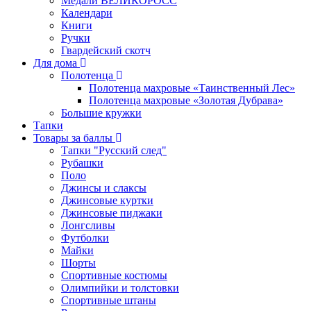
Медали ВЕЛИКОРОСС
Календари
Книги
Ручки
Гвардейский скотч
Для дома
Полотенца
Полотенца махровые «Таинственный Лес»
Полотенца махровые «Золотая Дубрава»
Большие кружки
Тапки
Товары за баллы
Тапки "Русский след"
Рубашки
Поло
Джинсы и слаксы
Джинсовые куртки
Джинсовые пиджаки
Лонгсливы
Футболки
Майки
Шорты
Спортивные костюмы
Олимпийки и толстовки
Спортивные штаны