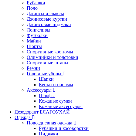
Рубашки
Поло
Джинсы и слаксы
Джинсовые куртки
Джинсовые пиджаки
Лонгсливы
Футболки
Майки
Шорты
Спортивные костюмы
Олимпийки и толстовки
Спортивные штаны
Ремни
Головные уборы
Шапки
Кепки и панамы
Аксессуары
Шарфы
Кожаные сумки
Кожаные аксессуары
Дезодорант БЛАГОУХАЙ
Одежда
Повседневная одежда
Рубашки и косоворотки
Пиджаки