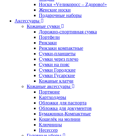
Носки «Vеликоросс – Zдорово!»
Женские носки
Подарочные наборы
Аксессуары
Кожаные сумки
Дорожно-спортивная сумка
Портфели
Рюкзаки
Рюкзаки компактные
Сумки-планшеты
Сумки через плечо
Сумки на пояс
Сумки Городские
Сумки Гусарские
Кожаные клатчи
Кожаные аксессуары
Портмоне
Картхолдеры
Обложки для паспорта
Обложка для документов
Бумажники-Компактные
Кошелёк на молнии
Ключницы
Несессер
Головные уборы