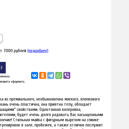
от 7000 рублей
(подробнее)
АЗ
еменно
 можете оформить
я увеличения
Наведите для
а из премиального, необыкновенно мягкого, хлопкового
кань очень пластична, она приятна телу, обладает
шащими" свойствами. Однотонная колеровка,
сителями, будет очень долго радовать Вас насыщенными
роение! Стильная майка с фигурным вырезом на спинке
ренировок в зале, пробежек, а также отлично послужит