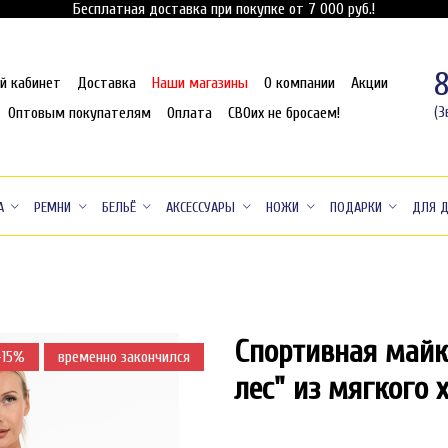
Бесплатная доставка при покупке от 7 000 руб.!
й кабинет
Доставка
Наши магазины
О компании
Акции
Оптовым покупателям
Оплата
СВОих не бросаем!
(З
А
РЕМНИ
БЕЛЬЁ
АКСЕССУАРЫ
НОЖИ
ПОДАРКИ
ДЛЯ 
Спортивная майк
-15%
временно закончился
-
лес" из мягкого 