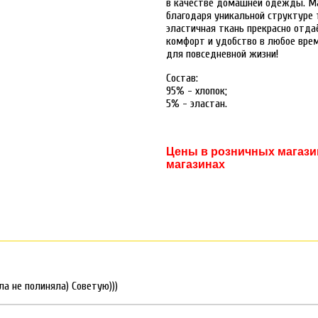
в качестве домашней одежды. Ма
благодаря уникальной структуре т
эластичная ткань прекрасно отда
комфорт и удобство в любое врем
для повседневной жизни!
Состав:
95% - хлопок;
5% - эластан.
Цены в розничных магазин
магазинах
а не полиняла) Советую)))