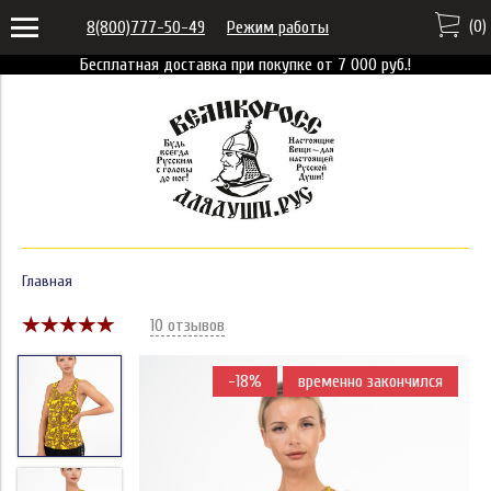
(
0
)
8(800)777-50-49
Режим работы
Бесплатная доставка при покупке от 7 000 руб.!
Главная
10 отзывов
-18%
временно закончился