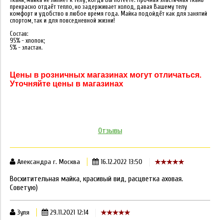
ткани, майка не липнет к телу, когда Вы потеете. Прочная эластичная ткань
прекрасно отдаёт тепло, но задерживает холод, давая Вашему телу
комфорт и удобство в любое время года. Майка подойдёт как для занятий
спортом, так и для повседневной жизни!
Состав:
95% - хлопок;
5% - эластан.
Цены в розничных магазинах могут отличаться.
Уточняйте цены в магазинах
Отзывы
Александра г. Москва
16.12.2022 13:50
Восхитительная майка, красивый вид, расцветка аховая.
Советую)
Зуля
29.11.2021 12:14