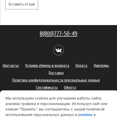
Оставить отзыв
8(800)777-50-49
Контакты
Условия обмена и возврата
Оплата
Дипломы
Доставка
Политика конфиденциальности персональных данных
Сертификаты
Оферта
Правила использования подарочных карт
Мы используем cookies для улучшения работы сайта,
Правила ухода за одеждой
Политика платежей
анализа трафика и персонализации. Используя сайт или
кликая "Принять", вы соглашаетесь с нашей политикой
Условия использования Cookie-файлов
использования персональных данных и
cookies
в
Согласие на рекламную рассылку