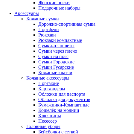
Женские носки
Подарочные наборы
Аксессуары
Кожаные сумки
Дорожно-спортивная сумка
Портфели
Рюкзаки
Рюкзаки компактные
Сумки-планшеты
Сумки через плечо
Сумки на пояс
Сумки Городские
Сумки Гусарские
Кожаные клатчи
Кожаные аксессуары
Портмоне
Картхолдеры
Обложки для паспорта
Обложка для документов
Бумажники-Компактные
Кошелёк на молнии
Ключницы
Несессер
Головные уборы
Бейсболки с сеткой