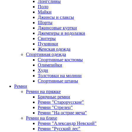
Лонгсливы
Поло
Майки
Джинсы и слаксы
Шорты
Джинсовые куртки
Джемперы и водолазки
Свитеры
Пуховики
Женская одежда
Спортивная одежда
Спортивные костюмы
Олимпийки
Худи
Толстовки на молнии
Спортивные штаны
Ремни
Ремни на пряжке
Брючные ремни
Ремни "Старорусские"
Ремни "Стрелец"
Ремни "На острие меча"
Ремни на бляхе
Ремни "Александр Невский"
Ремни "Русский лес"