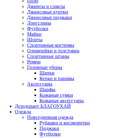
Поло
Джинсы и слаксы
Джинсовые куртки
Джинсовые пиджаки
Лонгсливы
Футболки
Майки
Шорты
Спортивные костюмы
Олимпийки и толстовки
Спортивные штаны
Ремни
Головные уборы
Шапки
Кепки и панамы
Аксессуары
Шарфы
Кожаные сумки
Кожаные аксессуары
Дезодорант БЛАГОУХАЙ
Одежда
Повседневная одежда
Рубашки и косоворотки
Пиджаки
Футболки