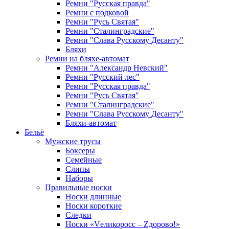
Ремни "Русская правда"
Ремни с подковой
Ремни "Русь Святая"
Ремни "Сталинградские"
Ремни "Слава Русскому Десанту"
Бляхи
Ремни на бляхе-автомат
Ремни "Александр Невский"
Ремни "Русский лес"
Ремни "Русская правда"
Ремни "Русь Святая"
Ремни "Сталинградские"
Ремни "Слава Русскому Десанту"
Бляхи-автомат
Бельё
Мужские трусы
Боксеры
Семейные
Слипы
Наборы
Правильные носки
Носки длинные
Носки короткие
Следки
Носки «Vеликоросс – Zдорово!»