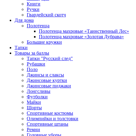
Книги
Ручки
Гвардейский скотч
Для дома
Полотенца
Полотенца махровые «Таинственный Лес»
Полотенца махровые «Золотая Дубрава»
Большие кружки
Тапки
Товары за баллы
Тапки "Русский след"
Рубашки
Поло
Джинсы и слаксы
Джинсовые куртки
Джинсовые пиджаки
Лонгсливы
Футболки
Майки
Шорты
Спортивные костюмы
Олимпийки и толстовки
Спортивные штаны
Ремни
Головные уборы