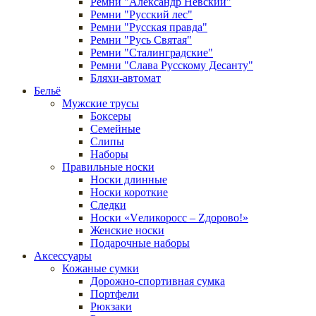
Ремни "Александр Невский"
Ремни "Русский лес"
Ремни "Русская правда"
Ремни "Русь Святая"
Ремни "Сталинградские"
Ремни "Слава Русскому Десанту"
Бляхи-автомат
Бельё
Мужские трусы
Боксеры
Семейные
Слипы
Наборы
Правильные носки
Носки длинные
Носки короткие
Следки
Носки «Vеликоросс – Zдорово!»
Женские носки
Подарочные наборы
Аксессуары
Кожаные сумки
Дорожно-спортивная сумка
Портфели
Рюкзаки