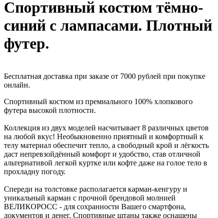
Спортивный костюм тёмно-
синий с лампасами. Плотный
футер.
Бесплатная доставка при заказе от 7000 рублей при покупке
онлайн.
Спортивный костюм из пре­миального 100% хлопк­ового
футера высокой плотности.
Коллекция из двух моделей насчитывает 8 различных цветов
на любой вкус! Необыкн­овенно приятный и ко­мфортный к
телу мате­риал обеспечит тепло, а свободный крой и лёгкость
даст непре­взойдённый комфорт и удобство, став отли­чной
альтернативой легкой куртке или коф­те даже на голое тело в
прохладну погоду.
Спереди на толстов­ке располагается кар­ман-кенгуру и
уникал­ьный карман c прочной брендовой молнией
ВЕЛИКОРОСС - для сох­ранности Вашего смар­тфона,
документов и денег. Спортивные штаны также оснащены