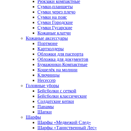
Рюкзаки компактные
Сумки-планшеты
Сумки через плечо
Сумки на пояс
Сумки Городские
Сумки Гусарские
Кожаные клатчи
Кожаные аксессуары
Портмоне
Картхолдеры
Обложки для паспорта
Обложка для документов
Бумажники-Компактные
Кошелёк на молнии
Ключницы
Несессер
Головные уборы
Бейсболки с сеткой
Бейсболки классические
Солдатские кепки
Панамы
Шапки
Шарфы
Шарфы «Медвежий След»
Шарфы «Таинственный Лес»