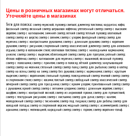
Цены в розничных магазинах могут отличаться.
Уточняйте цены в магазинах
Теги для поиска:
свитер мужской; пуловер; свитшот; джемпер; толстовка; кардиган; кофта;
фасонный свитер; вязаный свитер; шершавая кофточка; утепленный свитер; свитер с высоким
воротом; свитер с капюшоном; зимний свитер; легкий свитер; теплый пуловер; хлопковый
свитер; свитер из шерсти; свитер с оленем; свитер с узором; фактурный свитер; свитер для
мужчин; свитер с контрастными рукавами; свитер с длинным рукавом; свитер с коротким
рукавом; свитер с рисунком; спортивный свитер; классический джемпер; свитер для активного
отдыха; свитер в коллажном стиле; хлопковая толстовка; свитер с накладными карманами;
унисекс свитер; свитер с вырезом; облегающий свитер; свитер для прогулок; уютный свитер;
тёплая кофточка; свитер с капюшоном для мужчин; свитер с вышивкой; вязаный пуловер;
свитер с полосками; свитер с принтом; свитер в полоску; лёгкий джемпер; закутывающий
свитер; свитер на молнии; стеганый свитер; свитер паяц; свитер для рыбалки; свитер в клетку;
свитер на осень; свитер на зиму; свитер без рукавов; свитер с карманами; свитер с круглым
вырезом; свитер с воротником; стильный пуловер; повседневный свитер; теневой свитер; свитер
в спортивном стиле; свитер с косами; толстый свитер; свободный свитер; классический свитер;
вечерний свитер; свитер для праздника; свитер с ярким узором; принтованный свитер; свитер
с рукавами; яркий свитер; свитер с легкими узорами; свитер с длинным воротом; свитер с
шарфом; свитер с контрастной вязкой; свитер из акриловой пряжи; свитер для путешествий;
свитер с текстурным рисунком; свитер с листьями; свитер для дачи; свитер с кантом;
молодежный свитер; свитер с тиснением; свитер под пиджак; свитер для работы; свитер для
холодной погоды; свитер в спортивной версии; модный свитер; свитер с асимметрией; свитер с
аранами; свитер с мотивацией; нарядный свитер; свитер с горлом; свитер воротник-гольф.