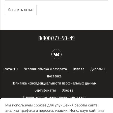
Оставить отзыв
8(800)777-50-49
Контакты
Условия обмена и возврата
Оплата
Дипломы
Доставка
Политика конфиденциальности персональных данных
Сертификаты
Оферта
Правила использования подарочных карт
Правила ухода за одеждой
Политика платежей
Мы используем cookies для улучшения работы сайта,
анализа трафика и персонализации. Используя сайт или
Условия использования Cookie-файлов