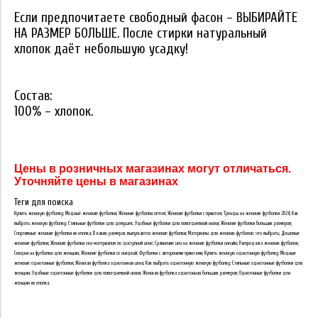
Если предпочитаете свободный фасон – ВЫБИРАЙТЕ
НА РАЗМЕР БОЛЬШЕ. После стирки натуральный
хлопок даёт небольшую усадку!
Состав:
100% – хлопок.
Цены в розничных магазинах могут отличаться.
Уточняйте цены в магазинах
Теги для поиска
Купить женскую футболку; Модные женские футболки; Женские футболки оптом; Женские футболки с принтом; Тренды на женские футболки 2024; Как
выбрать женскую футболку; Стильные футболки для девушек; Удобные футболки для повседневной носки; Женские футболки больших размеров;
Спортивные женские футболки из хлопка; В каких размерах выпускаются женские футболки; Материалы для женских футболок: что выбрать; Дешевые
женские футболки; Женские футболки эко-материалов по доступной цене; Сравнение цен на женские футболки онлайн; Распродажа женских футболок;
Скидки на футболки для женщин; Женские футболки со скидкой; Футболки с авторскими принтами; Купить женскую однотонную футболку; Модные
женские однотонные футболки; Женская футболка однотонная цена; Как выбрать однотонную женскую футболку; Стильные однотонные футболки для
женщин; Удобные однотонные футболки для повседневной носки; Женская футболка однотонная больших размеров; Однотонные футболки для
женщин из хлопка.