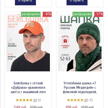
Купить
Купить
распродажа
-41%
распродажа
-57%
Бейсболка с сеткой
Утеплённая шапка «7
«Дубрава» оранжевого
Русских Медведей» с
цвета с вышивкой лого
флисовой подкладкой,
зелёного цвета
13
75
1248 руб
2099 руб
898 руб
2099 руб