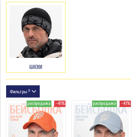
ШАПКИ
0
Фильтры
распродажа
-41%
распродажа
-41%
Размер
Цвет
Цена