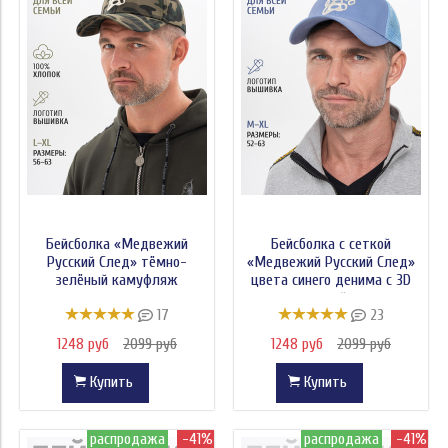
Бейсболка «Медвежий
Бейсболка с сеткой
Русский След» тёмно-
«Медвежий Русский След»
зелёный камуфляж
цвета синего денима с 3D
вышивкой лого
17
23
1248 руб
2099 руб
1248 руб
2099 руб
Купить
Купить
распродажа
-41%
распродажа
-41%