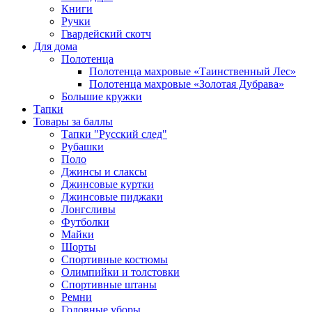
Книги
Ручки
Гвардейский скотч
Для дома
Полотенца
Полотенца махровые «Таинственный Лес»
Полотенца махровые «Золотая Дубрава»
Большие кружки
Тапки
Товары за баллы
Тапки "Русский след"
Рубашки
Поло
Джинсы и слаксы
Джинсовые куртки
Джинсовые пиджаки
Лонгсливы
Футболки
Майки
Шорты
Спортивные костюмы
Олимпийки и толстовки
Спортивные штаны
Ремни
Головные уборы