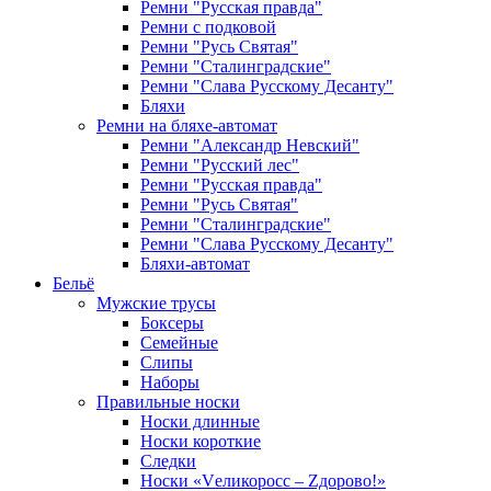
Ремни "Русская правда"
Ремни с подковой
Ремни "Русь Святая"
Ремни "Сталинградские"
Ремни "Слава Русскому Десанту"
Бляхи
Ремни на бляхе-автомат
Ремни "Александр Невский"
Ремни "Русский лес"
Ремни "Русская правда"
Ремни "Русь Святая"
Ремни "Сталинградские"
Ремни "Слава Русскому Десанту"
Бляхи-автомат
Бельё
Мужские трусы
Боксеры
Семейные
Слипы
Наборы
Правильные носки
Носки длинные
Носки короткие
Следки
Носки «Vеликоросс – Zдорово!»