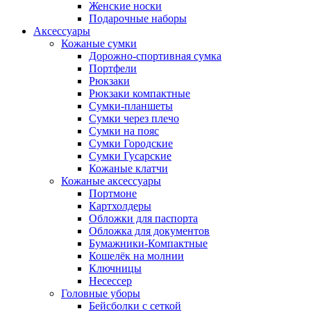
Женские носки
Подарочные наборы
Аксессуары
Кожаные сумки
Дорожно-спортивная сумка
Портфели
Рюкзаки
Рюкзаки компактные
Сумки-планшеты
Сумки через плечо
Сумки на пояс
Сумки Городские
Сумки Гусарские
Кожаные клатчи
Кожаные аксессуары
Портмоне
Картхолдеры
Обложки для паспорта
Обложка для документов
Бумажники-Компактные
Кошелёк на молнии
Ключницы
Несессер
Головные уборы
Бейсболки с сеткой