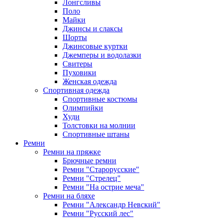
Лонгсливы
Поло
Майки
Джинсы и слаксы
Шорты
Джинсовые куртки
Джемперы и водолазки
Свитеры
Пуховики
Женская одежда
Спортивная одежда
Спортивные костюмы
Олимпийки
Худи
Толстовки на молнии
Спортивные штаны
Ремни
Ремни на пряжке
Брючные ремни
Ремни "Старорусские"
Ремни "Стрелец"
Ремни "На острие меча"
Ремни на бляхе
Ремни "Александр Невский"
Ремни "Русский лес"