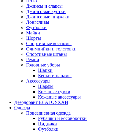
Поло
Джинсы и слаксы
Джинсовые куртки
Джинсовые пиджаки
Лонгсливы
Футболки
Майки
Шорты
Спортивные костюмы
Олимпийки и толстовки
Спортивные штаны
Ремни
Головные уборы
Шапки
Кепки и панамы
Аксессуары
Шарфы
Кожаные сумки
Кожаные аксессуары
Дезодорант БЛАГОУХАЙ
Одежда
Повседневная одежда
Рубашки и косоворотки
Пиджаки
Футболки