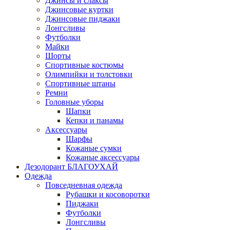
Джинсы и слаксы
Джинсовые куртки
Джинсовые пиджаки
Лонгсливы
Футболки
Майки
Шорты
Спортивные костюмы
Олимпийки и толстовки
Спортивные штаны
Ремни
Головные уборы
Шапки
Кепки и панамы
Аксессуары
Шарфы
Кожаные сумки
Кожаные аксессуары
Дезодорант БЛАГОУХАЙ
Одежда
Повседневная одежда
Рубашки и косоворотки
Пиджаки
Футболки
Лонгсливы