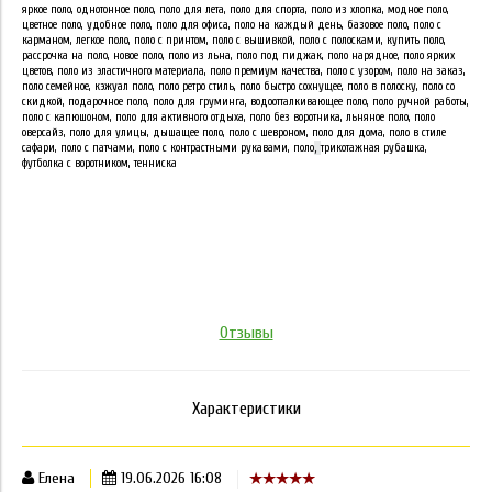
яркое поло, однотонное поло, поло для лета, поло для спорта, поло из хлопка, модное поло,
цветное поло, удобное поло, поло для офиса, поло на каждый день, базовое поло, поло с
карманом, легкое поло, поло с принтом, поло с вышивкой, поло с полосками, купить поло,
рассрочка на поло, новое поло, поло из льна, поло под пиджак, поло нарядное, поло ярких
цветов, поло из эластичного материала, поло премиум качества, поло с узором, поло на заказ,
поло семейное, кэжуал поло, поло ретро стиль, поло быстро сохнущее, поло в полоску, поло со
скидкой, подарочное поло, поло для груминга, водоотталкивающее поло, поло ручной работы,
поло с капюшоном, поло для активного отдыха, поло без воротника, льняное поло, поло
оверсайз, поло для улицы, дышащее поло, поло с шевроном, поло для дома, поло в стиле
сафари, поло с патчами, поло с контрастными рукавами, поло
,
трикотажная рубашка,
футболка с воротником, тенниска
Отзывы
Характеристики
Елена
19.06.2026 16:08