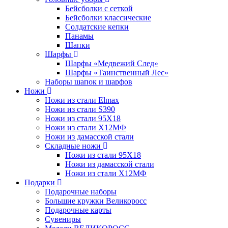
Бейсболки с сеткой
Бейсболки классические
Солдатские кепки
Панамы
Шапки
Шарфы
Шарфы «Медвежий След»
Шарфы «Таинственный Лес»
Наборы шапок и шарфов
Ножи
Ножи из стали Elmax
Ножи из стали S390
Ножи из стали 95X18
Ножи из стали Х12МФ
Ножи из дамасской стали
Складные ножи
Ножи из стали 95X18
Ножи из дамасской стали
Ножи из стали Х12МФ
Подарки
Подарочные наборы
Большие кружки Великоросс
Подарочные карты
Сувениры