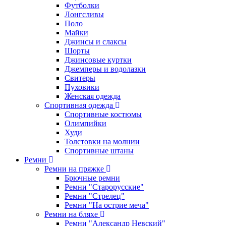
Футболки
Лонгсливы
Поло
Майки
Джинсы и слаксы
Шорты
Джинсовые куртки
Джемперы и водолазки
Свитеры
Пуховики
Женская одежда
Спортивная одежда
Спортивные костюмы
Олимпийки
Худи
Толстовки на молнии
Спортивные штаны
Ремни
Ремни на пряжке
Брючные ремни
Ремни "Старорусские"
Ремни "Стрелец"
Ремни "На острие меча"
Ремни на бляхе
Ремни "Александр Невский"