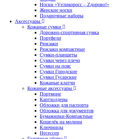
Носки «Vеликоросс – Zдорово!»
Женские носки
Подарочные наборы
Аксессуары
Кожаные сумки
Дорожно-спортивная сумка
Портфели
Рюкзаки
Рюкзаки компактные
Сумки-планшеты
Сумки через плечо
Сумки на пояс
Сумки Городские
Сумки Гусарские
Кожаные клатчи
Кожаные аксессуары
Портмоне
Картхолдеры
Обложки для паспорта
Обложка для документов
Бумажники-Компактные
Кошелёк на молнии
Ключницы
Несессер
Головные уборы