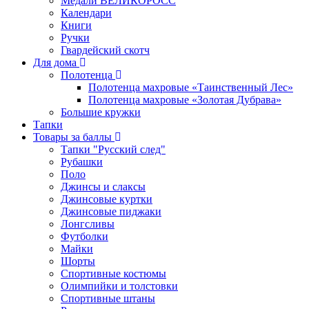
Медали ВЕЛИКОРОСС
Календари
Книги
Ручки
Гвардейский скотч
Для дома
Полотенца
Полотенца махровые «Таинственный Лес»
Полотенца махровые «Золотая Дубрава»
Большие кружки
Тапки
Товары за баллы
Тапки "Русский след"
Рубашки
Поло
Джинсы и слаксы
Джинсовые куртки
Джинсовые пиджаки
Лонгсливы
Футболки
Майки
Шорты
Спортивные костюмы
Олимпийки и толстовки
Спортивные штаны