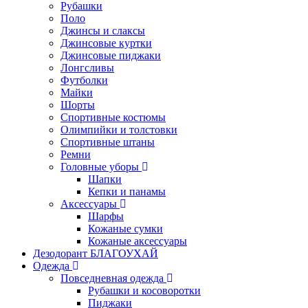
Рубашки
Поло
Джинсы и слаксы
Джинсовые куртки
Джинсовые пиджаки
Лонгсливы
Футболки
Майки
Шорты
Спортивные костюмы
Олимпийки и толстовки
Спортивные штаны
Ремни
Головные уборы
Шапки
Кепки и панамы
Аксессуары
Шарфы
Кожаные сумки
Кожаные аксессуары
Дезодорант БЛАГОУХАЙ
Одежда
Повседневная одежда
Рубашки и косоворотки
Пиджаки