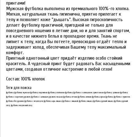
принтами!
Мужская футболка выполнена из премиального 100%-го хлопка.
Мягкая, натуральная ткань гигиенична, приятно прилегает к
телу и позволяет коже "дышать". Высокая гигроскопичность
делает футболку практичной, пригодной не только для
повседневного ношения в летние дни, но и для занятий спортом,
и в качестве нижнего белья в прохладное время. Ткань не
липнет к телу, когда Вы потеете, превосходно отдаёт тепло и
задерживает холод, обеспечивая Вашему телу максимальный
комфорт.
Приятный однотонный цвет придаёт изделию особо стойкий
краситель. А чудесный принт будет радовать Вас насыщенными
цветами, создавая отличное настроение в любой сезон!
Состав: 100% хлопок
Теги для поиска
футболка; футболки; мужская футболка; спортивная футболка; хлопковая футболка; футболка с капюшоном; трикотажная футболка; длинная футболка;
футболка с коротким рукавом; футболка с длинным рукавом; модная футболка; летняя футболка; зимняя футболка; яркая футболка; футболка с принтом;
футболка без рукавов; футболка с медведем; футболка царь мишка; футболка с мишкой; футболка мишка; футболка русский мишка; футболка русский
след; футболка медвежий след