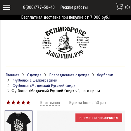
(
0
)
8(800)777-50-49
Режим работы
Бесплатная доставка при покупке от 7 000 руб.!
Главная
Одежда
Повседневная одежда
Футболки
Футболки с шелкографией
Футболки «Медвежий Русский След»
Футболка «Медвежий Русский След» чёрного цвета
10 отзывов
Купили более 50 раз
временно закончился