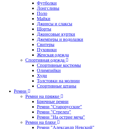
Футболки
Лонгсливы
Поло
Майки
Джинсы и слаксы
Шорты
Джинсовые куртки
Джемперы и водолазки
Свитеры
Пуховики
Женская одежда
Спортивная одежда
Спортивные костюмы
Олимпийки
Худи
Толстовки на молнии
Спортивные штаны
Ремни
Ремни на пряжке
Брючные ремни
Ремни "Старорусские"
Ремни "Стрелец"
Ремни "На острие меча"
Ремни на бляхе
Ремни "Александр Невский"