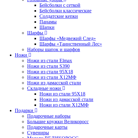
Бейсболки с сеткой
Бейсболки классические
Солдатские кепки
Панамы
Шапки
Шарфы
Шарфы «Медвежий След»
Шарфы «Таинственный Лес»
Наборы шапок и шарфов
Ножи
Ножи из стали Elmax
Ножи из стали S390
Ножи из стали 95X18
Ножи из стали Х12МФ
Ножи из дамасской стали
Складные ножи
Ножи из стали 95X18
Ножи из дамасской стали
Ножи из стали Х12МФ
Подарки
Подарочные наборы
Большие кружки Великоросс
Подарочные карты
Сувениры