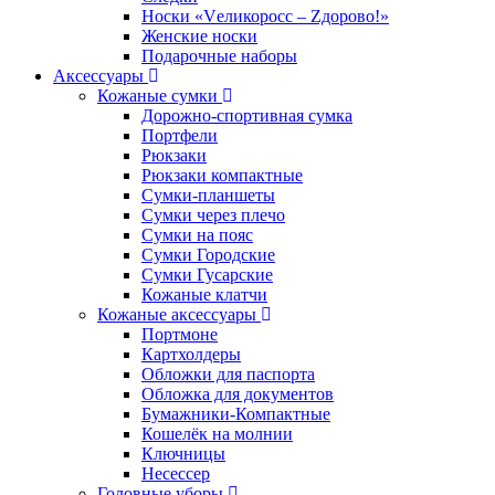
Носки «Vеликоросс – Zдорово!»
Женские носки
Подарочные наборы
Аксессуары
Кожаные сумки
Дорожно-спортивная сумка
Портфели
Рюкзаки
Рюкзаки компактные
Сумки-планшеты
Сумки через плечо
Сумки на пояс
Сумки Городские
Сумки Гусарские
Кожаные клатчи
Кожаные аксессуары
Портмоне
Картхолдеры
Обложки для паспорта
Обложка для документов
Бумажники-Компактные
Кошелёк на молнии
Ключницы
Несессер
Головные уборы