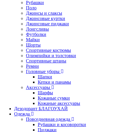
Рубашки
Поло
Джинсы и слаксы
Джинсовые куртки
Джинсовые пиджаки
Лонгсливы
Футболки
Майки
Шорты
Спортивные костюмы
Олимпийки и толстовки
Спортивные штаны
Ремни
Головные уборы
Шапки
Кепки и панамы
Аксессуары
Шарфы
Кожаные сумки
Кожаные аксессуары
Дезодорант БЛАГОУХАЙ
Одежда
Повседневная одежда
Рубашки и косоворотки
Пиджаки