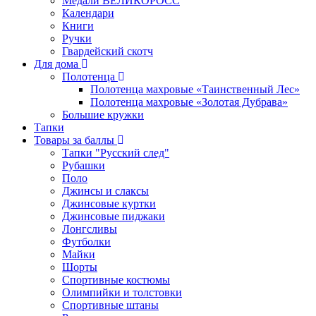
Медали ВЕЛИКОРОСС
Календари
Книги
Ручки
Гвардейский скотч
Для дома
Полотенца
Полотенца махровые «Таинственный Лес»
Полотенца махровые «Золотая Дубрава»
Большие кружки
Тапки
Товары за баллы
Тапки "Русский след"
Рубашки
Поло
Джинсы и слаксы
Джинсовые куртки
Джинсовые пиджаки
Лонгсливы
Футболки
Майки
Шорты
Спортивные костюмы
Олимпийки и толстовки
Спортивные штаны