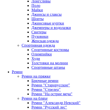
Лонгсливы
Поло
Майки
Джинсы и слаксы
Шорты
Джинсовые куртки
Джемперы и водолазки
Свитеры
Пуховики
Женская одежда
Спортивная одежда
Спортивные костюмы
Олимпийки
Худи
Толстовки на молнии
Спортивные штаны
Ремни
Ремни на пряжке
Брючные ремни
Ремни "Старорусские"
Ремни "Стрелец"
Ремни "На острие меча"
Ремни на бляхе
Ремни "Александр Невский"
Ремни "Русский лес"