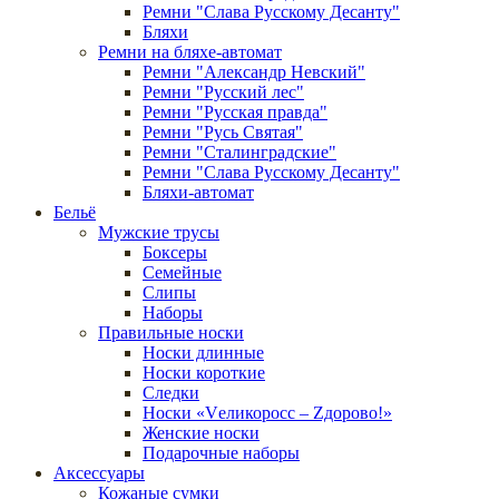
Ремни "Слава Русскому Десанту"
Бляхи
Ремни на бляхе-автомат
Ремни "Александр Невский"
Ремни "Русский лес"
Ремни "Русская правда"
Ремни "Русь Святая"
Ремни "Сталинградские"
Ремни "Слава Русскому Десанту"
Бляхи-автомат
Бельё
Мужские трусы
Боксеры
Семейные
Слипы
Наборы
Правильные носки
Носки длинные
Носки короткие
Следки
Носки «Vеликоросс – Zдорово!»
Женские носки
Подарочные наборы
Аксессуары
Кожаные сумки