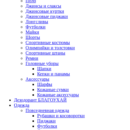
Поло
Джинсы и слаксы
Джинсовые куртки
Джинсовые пиджаки
Лонгсливы
Футболки
Майки
Шорты
Спортивные костюмы
Олимпийки и толстовки
Спортивные штаны
Ремни
Головные уборы
Шапки
Кепки и панамы
Аксессуары
Шарфы
Кожаные сумки
Кожаные аксессуары
Дезодорант БЛАГОУХАЙ
Одежда
Повседневная одежда
Рубашки и косоворотки
Пиджаки
Футболки