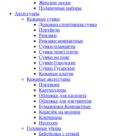
Женские носки
Подарочные наборы
Аксессуары
Кожаные сумки
Дорожно-спортивная сумка
Портфели
Рюкзаки
Рюкзаки компактные
Сумки-планшеты
Сумки через плечо
Сумки на пояс
Сумки Городские
Сумки Гусарские
Кожаные клатчи
Кожаные аксессуары
Портмоне
Картхолдеры
Обложки для паспорта
Обложка для документов
Бумажники-Компактные
Кошелёк на молнии
Ключницы
Несессер
Головные уборы
Бейсболки с сеткой