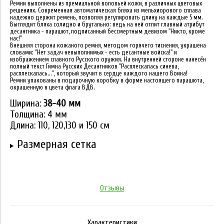
Ремни выполнены из премиальной воловьей кожи, в различных цветовых
решениях. Современная автоматическая бляха из мельхиорового сплава
надежно держит ремень, позволяя регулировать длину на каждые 5 мм.
Выглядит бляха солидно и брутально: ведь на ней отлит главный атрибут
десантника - парашют, подписанный бессмертным девизом "Никто, кроме
нас!"
Внешняя сторона кожаного ремня, методом горячего тиснения, украшена
словами: "Нет задач невыполнимых - есть десантные войска!" и
изображением славного Русского оружия. На внутренней стороне нанесён
полный текст Гимна Русских Десантников "Расплескалась синева,
расплескалась...", который звучит в сердце каждого нашего Воина!
Ремни упакованы в подарочную коробку в форме настоящего парашюта,
окрашенную в цвета флага ВДВ.
Ширина:
38-40 мм
Толщина: 4 мм
Длина: 110, 120,130 и 150 см
Размерная сетка
Отзывы
Характеристики