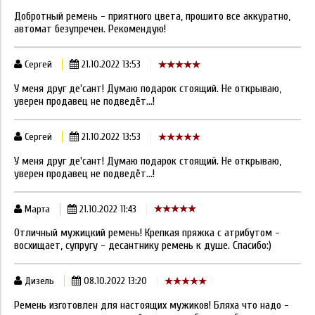
Добротный ремень - приятного цвета, прошито все аккуратно,
автомат безупречен. Рекомендую!
Сергей
21.10.2022 13:53
У меня друг де'сант! Думаю подарок стоящий. Не открываю,
уверен продавец не подведёт...!
Сергей
21.10.2022 13:53
У меня друг де'сант! Думаю подарок стоящий. Не открываю,
уверен продавец не подведёт...!
Марта
21.10.2022 11:43
Отличный мужицкий ремень! Крепкая пряжка с атрибутом -
восхищает, супругу - десантнику ремень к душе. Спасибо:)
Дизель
08.10.2022 13:20
Ремень изготовлен для настоящих мужиков! Бляха что надо -