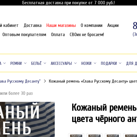
Бесплатная доставка при покупке от 7 000 руб.!
й кабинет
Доставка
Наши магазины
О компании
Акции
Оптовым покупателям
Оплата
СВОих не бросаем!
(З
А
РЕМНИ
БЕЛЬЁ
АКСЕССУАРЫ
НОЖИ
ПОДАРКИ
ДЛЯ 
ава Русскому Десанту"
Кожаный ремень «Слава Русскому Десанту» цвет
пили более 30 раз
Кожаный ремень 
цвета чёрного а