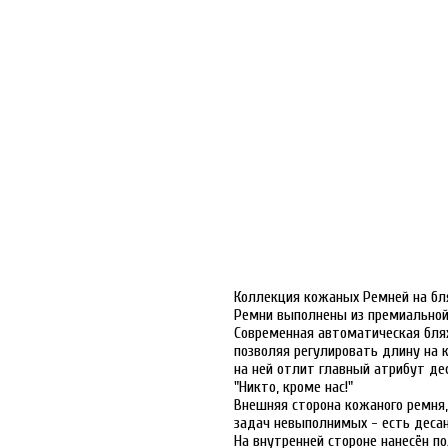
Коллекция кожаных Ремней на бл
Ремни выполнены из премиальной
Современная автоматическая бля
позволяя регулировать длину на 
на ней отлит главный атрибут д
"Никто, кроме нас!"
Внешняя сторона кожаного ремня,
задач невыполнимых - есть десан
На внутренней стороне нанесён п