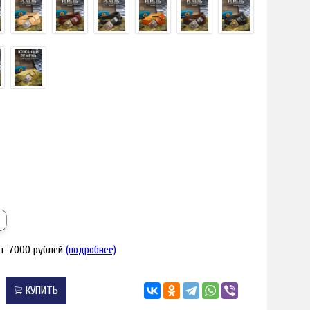
я увеличения
Наведите для
от 7000 рублей
(подробнее)
КУПИТЬ