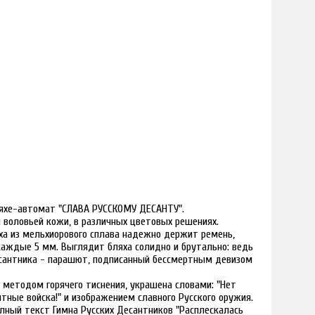
яхе-автомат "СЛАВА РУССКОМУ ДЕСАНТУ".
 воловьей кожи, в различных цветовых решениях.
ха из мельхиорового сплава надежно держит ремень,
каждые 5 мм. Выглядит бляха солидно и брутально: ведь
есантника - парашют, подписанный бессмертным девизом
 методом горячего тиснения, украшена словами: "Нет
тные войска!" и изображением славного Русского оружия.
олный текст Гимна Русских Десантников "Расплескалась