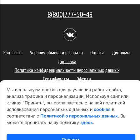
8(800)777-50-49
Контакты
Условия обмена и возврата
Оплата
Дипломы
Доставка
Политика конфиденциальности персональных данных
Сертификаты
Оферта
Правила использования подарочных карт
Мы используем cookies для улучшения работы сайта,
анализа трафика и персонализации. Используя сайт или
Правила ухода за одеждой
Политика платежей
кликая "Принять", вы соглашаетесь с нашей политикой
Условия использования Cookie-файлов
использования персональных данных и
cookies
в
Согласие на рекламную рассылку
соответствии с
Политикой о персональных данных
. Вы
можете прочитать нашу политику
здесь
.
Принять