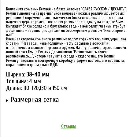
Коллекция кожаных Ремней на бляхе-автомат "СЛАВА РУССКОМУ ДЕСАНТУ".
Ремни выполнены из премиальной воловьей кожи, в различных цветовых
решениях. Современная автоматическая бляха из мельхиорового сплава
надежно держит ремень, позволяя регулировать длину на каждые 5 мм.
Выглядит бляха солидно и брутально: ведь на ней отлит главный атрибут
десантника - парашют, подписанный бессмертным девизом "Никто, кроме
нас!"
Внешняя сторона кожаного ремня, методом горячего тиснения, украшена
словами: "Нет задач невыполнимых - есть десантные войска!" и
изображением славного Русского оружия. На внутренней стороне нанесён
полный текст Гимна Русских Десантников "Расплескалась синева,
расплескалась...", который звучит в сердце каждого нашего Воина!
Ремни упакованы в подарочную коробку в форме настоящего парашюта,
окрашенную в цвета флага ВДВ.
Ширина:
38-40 мм
Толщина: 4 мм
Длина: 110, 120,130 и 150 см
Размерная сетка
Отзывы