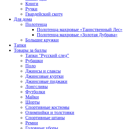
Книги
Ручки
Гвардейский скотч
Для дома
Полотенца
Полотенца махровые «Таинственный Лес»
Полотенца махровые «Золотая Дубрава»
Большие кружки
Тапки
Товары за баллы
Тапки "Русский след"
Рубашки
Поло
Джинсы и слаксы
Джинсовые куртки
Джинсовые пиджаки
Лонгсливы
Футболки
Майки
Шорты
Спортивные костюмы
Олимпийки и толстовки
Спортивные штаны
Ремни
Головные уборы