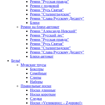
Ремни "Русская правда"
Ремни с подковой
Ремни "Русь Святая"
Ремни "Сталинградские"
Ремни "Слава Русскому Десанту"
Бляхи
Ремни на бляхе-автомат
Ремни "Александр Невский"
Ремни "Русский лес"
Ремни "Русская правда"
Ремни "Русь Святая"
Ремни "Сталинградские"
Ремни "Слава Русскому Десанту"
Бляхи-автомат
Бельё
Мужские трусы
Боксеры
Семейные
Слипы
Наборы
Правильные носки
Носки длинные
Носки короткие
Следки
Носки «Vеликоросс – Zдорово!»