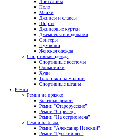
Лонгсливы
Поло
Майки
Джинсы и слаксы
Шорты
Джинсовые куртки
Джемперы и водолазки
Свитеры
Пуховики
Женская одежда
Спортивная одежда
Спортивные костюмы
Олимпийки
Худи
Толстовки на молнии
Спортивные штаны
Ремни
Ремни на пряжке
Брючные ремни
Ремни "Старорусские"
Ремни "Стрелец"
Ремни "На острие меча"
Ремни на бляхе
Ремни "Александр Невский"
Ремни "Русский лес"