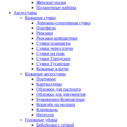
Женские носки
Подарочные наборы
Аксессуары
Кожаные сумки
Дорожно-спортивная сумка
Портфели
Рюкзаки
Рюкзаки компактные
Сумки-планшеты
Сумки через плечо
Сумки на пояс
Сумки Городские
Сумки Гусарские
Кожаные клатчи
Кожаные аксессуары
Портмоне
Картхолдеры
Обложки для паспорта
Обложка для документов
Бумажники-Компактные
Кошелёк на молнии
Ключницы
Несессер
Головные уборы
Бейсболки с сеткой