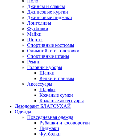
Поло
Джинсы и слаксы
Джинсовые куртки
Джинсовые пиджаки
Лонгсливы
Футболки
Майки
Шорты
Спортивные костюмы
Олимпийки и толстовки
Спортивные штаны
Ремни
Головные уборы
Шапки
Кепки и панамы
Аксессуары
Шарфы
Кожаные сумки
Кожаные аксессуары
Дезодорант БЛАГОУХАЙ
Одежда
Повседневная одежда
Рубашки и косоворотки
Пиджаки
Футболки