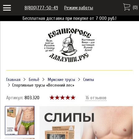
(
0
)
8(800)777-50-49
Режим работы
Бесплатная доставка при покупке от 7 000 руб.!
Главная
Бельё
Мужские трусы
Слипы
Спортивные трусы «Весенний лес»
Артикул:
803.320
16 отзывов